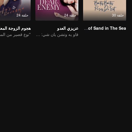
حلقة 30
حلقة 24
حلقة 24
Grains of Sand in The Sea
عزيزي العدو
هجوم الزوجة الم
قاو يه وتشن يان شي: من أفضل الأصدقاء إلى أعداء لدودين