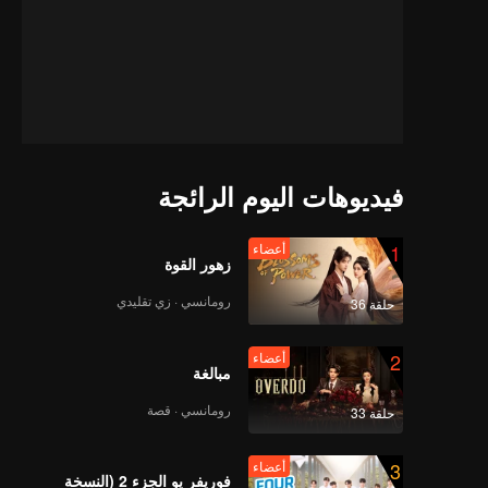
فيديوهات اليوم الرائجة
1
أعضاء
زهور القوة
رومانسي · زي تقليدي
حلقة 36
2
أعضاء
مبالغة
رومانسي · قصة
حلقة 33
3
أعضاء
فوريفر يو الجزء 2 (النسخة