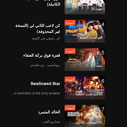
الكاملة)
حلقة 25
4
أعضاء
كن لاعب الثاني لي (النسخة
غير المحذوفة)
4تم تجديد الحلقة
كن رفيقي في اللعبة
5
أعضاء
قفزة فوق بركة العنقاء
رومانسي · زي تقليدي
حلقة 21
6
أعضاء
Swallowed Star
Human evolution is the only answer.
235تم تجديد الحلقة
7
أعضاء
الخالد المتمرد
محاربو القدر
152تم تجديد الحلقة