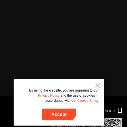
By using the website, you are agreeing to our
Privacy Policy
and the use of cookies in
accordance with our
Cookie Policy.
Phone
Accept
امسح رمز الاستجابة السريعة