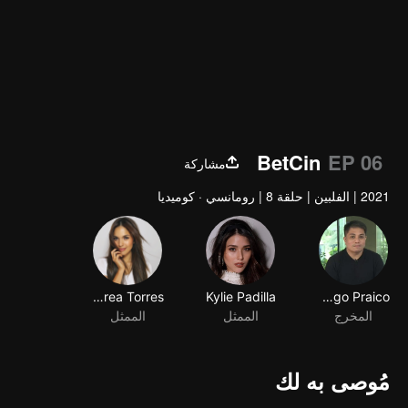
BetCin
EP 06
مشاركة
2021
|
الفلبين
|
حلقة 8
|
رومانسي · كوميديا
Andrea Torres
Kylie Padilla
Shugo Praico
المخرج
الممثل
الممثل
مُوصى به لك