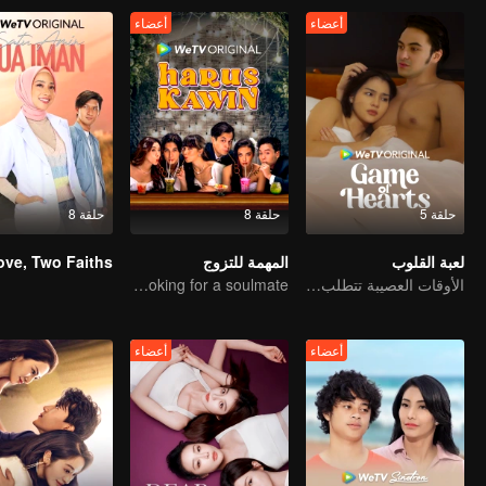
أعضاء
أعضاء
حلقة 5
حلقة 8
حلقة 8
لعبة القلوب
المهمة للتزوج
الأوقات العصيبة تتطلب عقد زواج
The adventure of 5 friends looking for a soulmate!
أعضاء
أعضاء