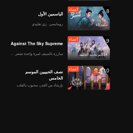
8
أعضاء
الياسمين الأول
رومانسي · زي تقليدي
حلقة 40
9
أعضاء
Against The Sky Supreme
مبارزة بالسيف لمرة واحدة تشعر بالحرية
534تم تجديد الحلقة
10
أعضاء
نصف الحبيبين الموسم
الخامس
بإرشاد من القدر، محبوب بالقلب