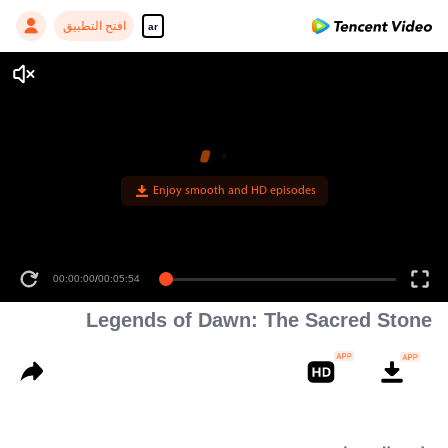
افتح التطبيق
ar
Enjoy smooth and HD episodes
00:00:00
/
00:05:54
Legends of Dawn: The Sacred Stone