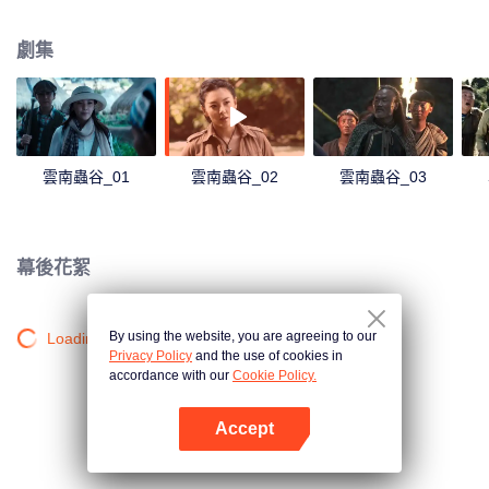
墓探險的序幕。
劇集
雲南蟲谷_01
雲南蟲谷_02
雲南蟲谷_03
幕後花絮
By using the website, you are agreeing to our
Loading…
Privacy Policy
and the use of cookies in
accordance with our
Cookie Policy.
Accept
打開App