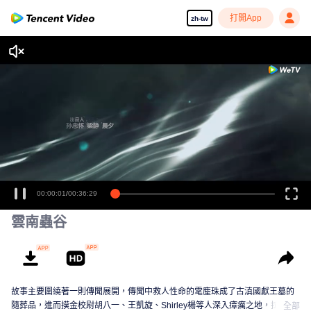
打開App
zh-tw
00:00:01
/
00:36:29
雲南蟲谷
故事主要圍繞著一則傳聞展開，傳聞中救人性命的雮塵珠成了古滇國獻王墓的
隨葬品，進而摸金校尉胡八一、王凱旋、Shirley楊等人深入瘴癘之地，拉開古
全部