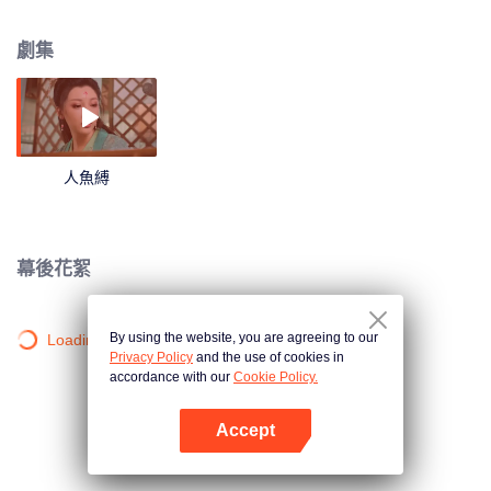
能活死人肉白骨，國師烏桓早年被敵人所傷，需要此物來解毒療傷。他暗中指
示赤霄和荊雲鶴，不斷給白柳二人制造危機。在赤霄的佈局下，白柳二人知道
劇集
了對方是自己殺父（母）的仇人之子。二人痛斷肝腸於潯江橋頭互刺一劍，三
擊掌發誓此生永不再見。烏桓的陰謀能否被識破，情斷意絕的兩個人究竟會何
去何從……
人魚縛
幕後花絮
By using the website, you are agreeing to our
Loading…
Privacy Policy
and the use of cookies in
accordance with our
Cookie Policy.
Accept
打開App