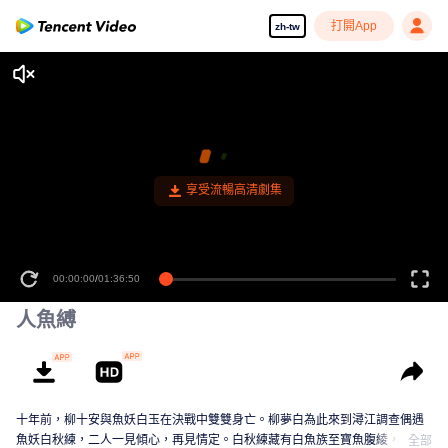
打開App
zh-tw
享受流暢高清劇集
00:00:00
/
01:36:50
人魚縛
十年前，柳十安與魚妖白玉在決戰中雙雙身亡。柳夢白為此來到潯江調查偶遇
魚妖白秋練，二人一見傾心，再見情定。白秋練藏有白魚族至寶魚腹綾，此寶
全部