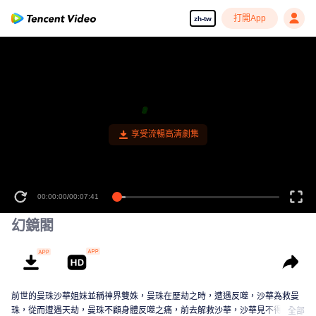
打開App
zh-tw
00:00:00
/
00:07:41
幻鏡閣
前世的曼珠沙華姐妹並稱神界雙姝，曼珠在歷劫之時，遭遇反噬，沙華為救曼
珠，從而遭遇天劫，曼珠不顧身體反噬之痛，前去解救沙華，沙華見不得姐姐
全部