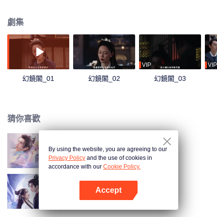
受難，決定犧牲自己，神明被兩人姐妹之情感動，決定在彼岸花開之際給她們
一次相見的機會，但卻約定在相見之間“不得相認”。曼珠等了又等，終於在人間
劇集
見到了失憶的沙華，但此時的沙華已是凡人，名叫淺夏，司職淨邪司總捕頭。
而就在曼珠出現後，在繁華的廣陵城中流傳著一個傳說，城中有一個地方，名
為幻鏡閣，其主人是一位神秘的紅衣女子，相傳只要你有想實現的願望，她都
可以幫你完成，實現願望的代價，便是用你這“一念”與她交換，而淺夏也因調查
命案實踐被捲入其中，與美豔的老闆娘曼珠展開查案之旅。
VIP
VIP
幻鏡閣_01
幻鏡閣_02
幻鏡閣_03
猜你喜歡
By using the website, you are agreeing to our
卿卿三思
Privacy Policy
and the use of cookies in
accordance with our
Cookie Policy.
Accept
浮生印
打開App