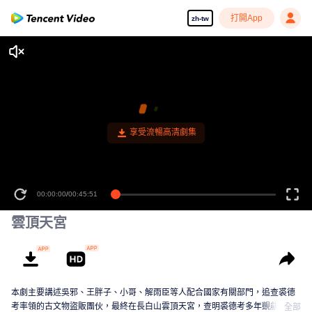
打開App
zh-tw
享受流暢高清劇集
00:00:00
/
00:45:51
雲頂天宮
本劇主要講述吳邪、王胖子、小哥、解雨臣等人配合國家有關部門，追查裘德
考率領的古文物盜販團伙，最終在長白山雲頂天宮，查明裘德考多年覬覦國寶
全部