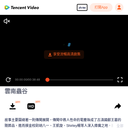
打開App
zh-tw
享受流暢高清劇集
00:00:00
/
00:38:48
雲南蟲谷
故事主要圍繞著一則傳聞展開，傳聞中救人性命的雮塵珠成了古滇國獻王墓的
隨葬品，進而摸金校尉胡八一、王凱旋、Shirley楊等人深入瘴癘之地，拉開古
全部