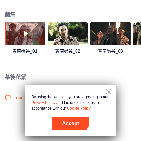
墓探險的序幕。
劇集
雲南蟲谷_01
雲南蟲谷_02
雲南蟲谷_03
幕後花絮
By using the website, you are agreeing to our
Loading…
Privacy Policy
and the use of cookies in
accordance with our
Cookie Policy.
Accept
打開App