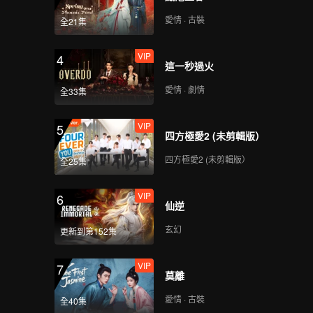
愛情 · 古裝
全21集
VIP
4
這一秒過火
愛情 · 劇情
全33集
VIP
5
四方極愛2 (未剪輯版）
四方極愛2 (未剪輯版）
全25集
VIP
6
仙逆
玄幻
更新到第152集
VIP
7
莫離
愛情 · 古裝
全40集