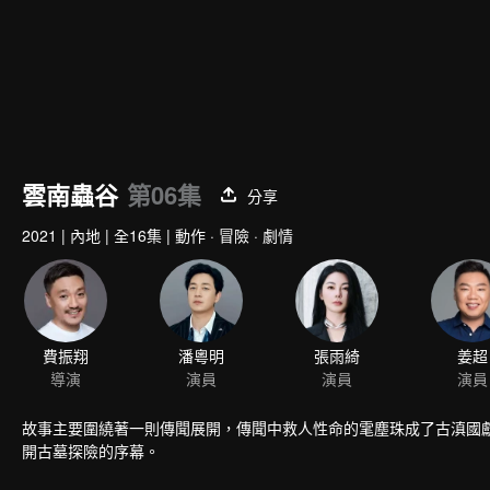
雲南蟲谷
第06集
分享
2021
|
內地
|
全16集
|
動作 · 冒險 · 劇情
費振翔
潘粵明
張雨綺
姜超
導演
演員
演員
演員
故事主要圍繞著一則傳聞展開，傳聞中救人性命的雮塵珠成了古滇國獻王
開古墓探險的序幕。