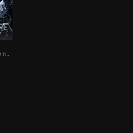
鐵三角重磅迴歸！共破迷霧