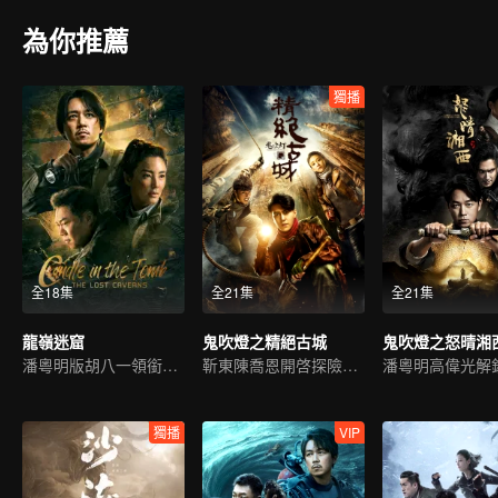
為你推薦
獨播
全18集
全21集
全21集
龍嶺迷窟
鬼吹燈之精絕古城
鬼吹燈之怒晴湘
潘粵明版胡八一領銜新冒險
靳東陳喬恩開啓探險之旅
獨播
VIP