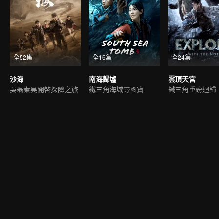
全52集
全16集
全24集
沙海
南海歸墟
雲頂天宮
吳磊秦昊開啓探險之旅
鐵三角海域尋國寶