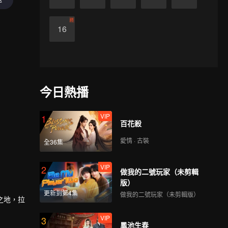
終
16
今日熱播
VIP
1
百花殺
愛情 · 古裝
全36集
VIP
2
做我的二號玩家（未剪輯
版）
更新到第4集
做我的二號玩家（未剪輯版）
之地，拉
VIP
3
鳳池生春