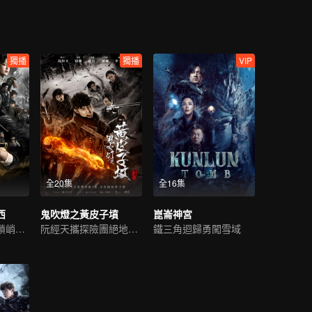
獨播
獨播
VIP
全20集
全16集
西
鬼吹燈之黃皮子墳
崑崙神宮
潘粵明高偉光解鎖峭壁懸棺
阮經天攜探險團絕地求生
鐵三角迴歸勇闖雪域