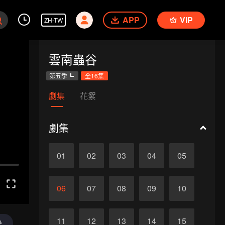
APP
VIP
ZH-TW
雲南蟲谷
第五季
全16集
劇集
花絮
劇集
01
02
03
04
05
06
07
08
09
10
11
12
13
14
15