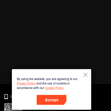
By using the website, you are agreeing to our
Privacy Policy
and the use of cookies in
accordance with our
Cookie Policy.
Phone
Accept