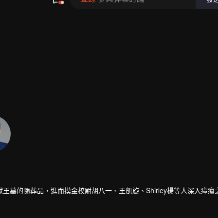
墓的隨葬品，進而摸金校尉胡八一、王凱旋、Shirley楊等人深入瘴癘