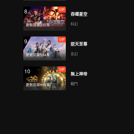
VIP
8
吞噬星空
科幻
更新到第235集
VIP
9
逆天至尊
玄幻
更新到第534集
VIP
10
無上神帝
戰鬥
更新到第611集