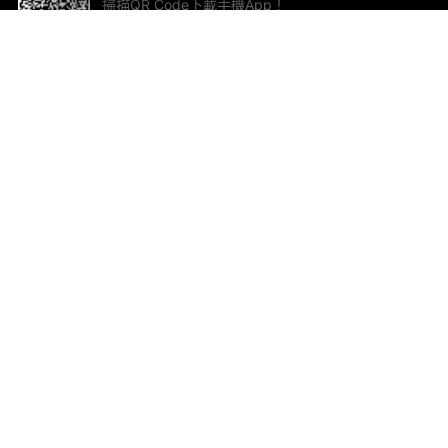
掃描QR Code下載手機App！
幫助與回饋
關
意見反饋
加
聯
電郵
ted.