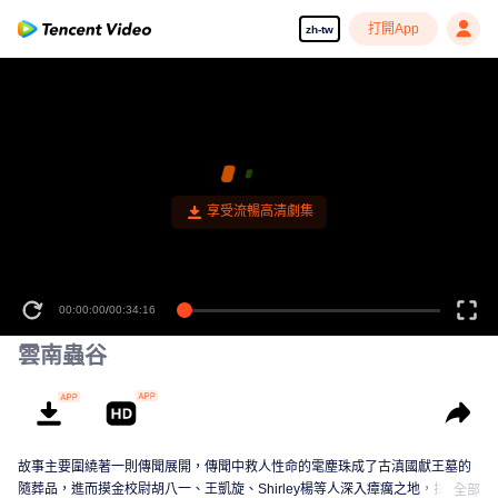
打開App
zh-tw
享受流暢高清劇集
00:00:00
/
00:34:16
雲南蟲谷
故事主要圍繞著一則傳聞展開，傳聞中救人性命的雮塵珠成了古滇國獻王墓的
隨葬品，進而摸金校尉胡八一、王凱旋、Shirley楊等人深入瘴癘之地，拉開古
全部