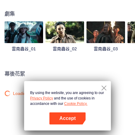
墓探險的序幕。
劇集
雲南蟲谷_01
雲南蟲谷_02
雲南蟲谷_03
幕後花絮
By using the website, you are agreeing to our
Loading…
Privacy Policy
and the use of cookies in
accordance with our
Cookie Policy.
Accept
打開App