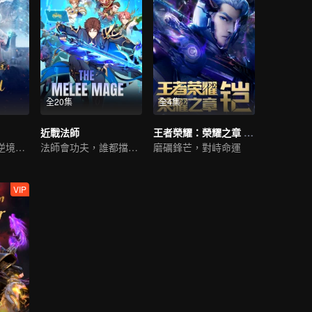
全20集
全4集
近戰法師
王者榮耀：榮耀之章 命運篇
超凡奇遇，少年逆境重生
法師會功夫，誰都擋不住
磨礪鋒芒，對峙命運
VIP