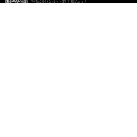
掃描QR Code下載手機App！
幫助與回饋
關
意見反饋
加
聯
電郵
ted.