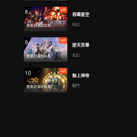
VIP
8
吞噬星空
科幻
更新到第235集
VIP
9
逆天至尊
玄幻
更新到第534集
VIP
10
無上神帝
戰鬥
更新到第611集