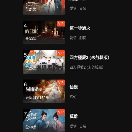
愛情 · 古裝
全21集
VIP
4
這一秒過火
愛情 · 劇情
全33集
VIP
5
四方極愛2 (未剪輯版）
四方極愛2 (未剪輯版）
全25集
VIP
6
仙逆
玄幻
更新到第152集
VIP
7
莫離
愛情 · 古裝
全40集