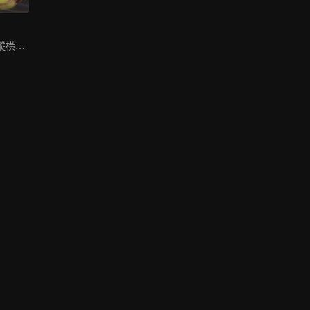
王牌特工負系統縱橫九荒