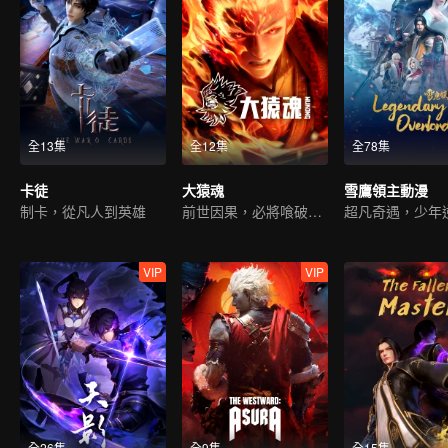
全13集
全12集
全78集
卡徒
大猿魂
雪鷹領主動漫
制卡，從凡人到英雄
前世因果，必將喰破蒼穹
VIP
VIP
全26集
全9集
全15集