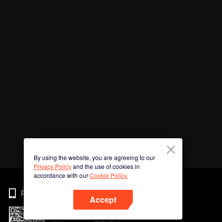
By using the website, you are agreeing to our
Privacy Policy
and the use of cookies in
accordance with our
Cookie Policy.
Phone
Accept