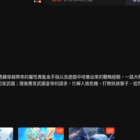
，憑藉穿越帶來的屬性異能金手指以及遊戲中培養出來的戰略經驗，一路大
的宣武國；隨後應宣武國皇帝的請求，化解人族危機，打敗妖族聖子，從
後，界外勢力將玄元世界視為一塊肥肉，開始搶奪。為保此界安寧，風夏
到使塵海老祖復生的辦法，風夏最終踏上了成神之路。
VIP
VIP