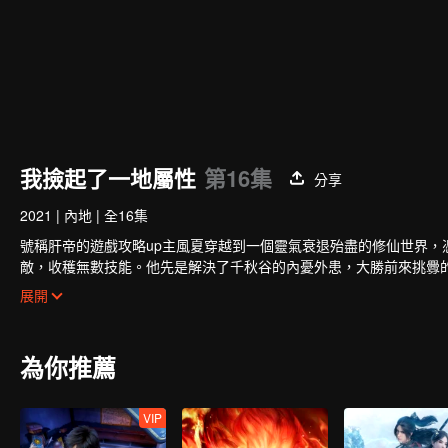
我撿起了一地屬性
第16集
分享
2021
|
內地
|
全16集
號稱肝帝的遊戲攻略up主風夏穿越到一個靈氣衰退殆盡的修仙世界
敵，收穫無數技能。他先是解決了千秋谷的內憂外患，大勝前來挑釁
免於妖族的迫害，並復甦了玄元世界的天地靈氣；玄元世界靈氣復甦
展開
祖攜手弒神，守護住了世界和平；但塵海老祖卻因此不幸身逝，為找
為你推薦
VIP