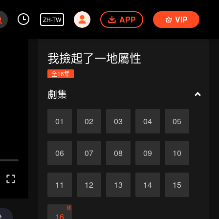
APP
VIP
ZH-TW
我撿起了一地屬性
全16集
劇集
01
02
03
04
05
06
07
08
09
10
11
12
13
14
15
終
16