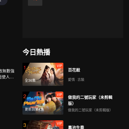
今日熱播
VIP
1
百花殺
敗無數強
而使人族
愛情 · 古裝
全36集
與塵海老
VIP
2
做我的二號玩家（未剪輯
版）
更新到第4集
做我的二號玩家（未剪輯版）
VIP
3
鳳池生春