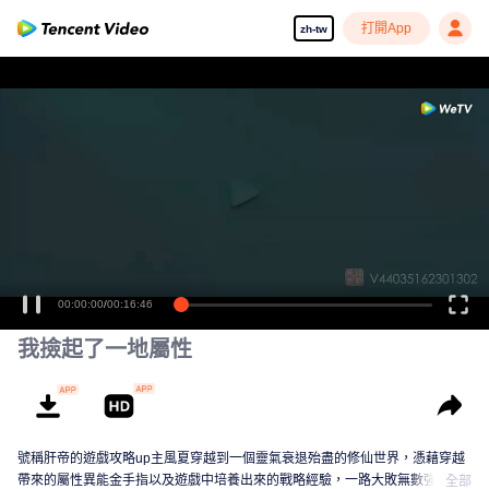
打開App
zh-tw
享受流暢高清劇集
00:00:00
/
00:16:46
我撿起了一地屬性
號稱肝帝的遊戲攻略up主風夏穿越到一個靈氣衰退殆盡的修仙世界，憑藉穿越
帶來的屬性異能金手指以及遊戲中培養出來的戰略經驗，一路大敗無數強敵，
全部