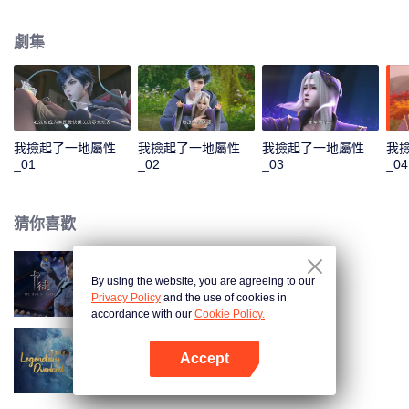
收穫無數技能。他先是解決了千秋谷的內憂外患，大勝前來挑釁的宣武國；隨
後應宣武國皇帝的請求，化解人族危機，打敗妖族聖子，從而使人族免於妖族
劇集
的迫害，並復甦了玄元世界的天地靈氣；玄元世界靈氣復甦後，界外勢力將玄
元世界視為一塊肥肉，開始搶奪。為保此界安寧，風夏與塵海老祖攜手弒神，
守護住了世界和平；但塵海老祖卻因此不幸身逝，為找到使塵海老祖復生的辦
法，風夏最終踏上了成神之路。
我撿起了一地屬性
我撿起了一地屬性
我撿起了一地屬性
我
_01
_02
_03
_04
猜你喜歡
By using the website, you are agreeing to our
卡徒
Privacy Policy
and the use of cookies in
accordance with our
Cookie Policy.
Accept
雪鷹領主動漫
打開App