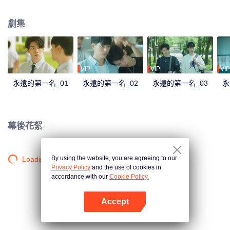
第一名就離他遠去， 他從「永遠第一」變成「萬年老二」…… 終於，忍到高三
他不必再忍。周書逸竊笑，很好，一進大學分道揚鑣，他們終於可以再也不
劇集
見！ 滿心愉悅迎接大學生活的他再度加入自己鍾愛的游泳社，一路被捧著，沒
想到畢業前迎新生入社傳承PK賽上竟然看見高仕德出現！這次，不僅來不及在
暗戀的學姐面前帥氣奪冠，還掉進水裡抽筋差點溺水，周書逸只有三個字…好-
想-死! 之後發現學姐和自己最好的朋友交往，他更想撞豆腐自殺，果然遇上高
仕德就是沒好事！ 他不知道天地那麼大，為何到哪高仕德總跟著他。那個人
VIP
VIP
VIP
說...「我一直看著你」，是要看到什麼時候才肯放過他？
永遠的第一名_01
永遠的第一名_02
永遠的第一名_03
永
幕後花絮
By using the website, you are agreeing to our
Loading…
Privacy Policy
and the use of cookies in
accordance with our
Cookie Policy.
Accept
打開App