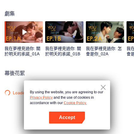
見面就打打鬧鬧。所以Yu怎麼會出現在Ai的浪漫夢境裡呢？而且，貌似夢境快
要變成現實了......這讓Ai一度想要懷疑人生。 一起來看《我在夢裡見過你》，破
劇集
解Ai的夢境謎題吧！
我在夢裡見過你: 關
我在夢裡見過你: 關
我在夢裡見過你: 怎
我在
於明天的承諾_01A
於明天的承諾_01B
會是你_02A
會是
幕後花絮
By using the website, you are agreeing to our
Loading…
Privacy Policy
and the use of cookies in
accordance with our
Cookie Policy.
Accept
打開App