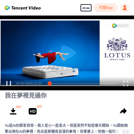
打開App
zh-tw
00:00:00
/
00:22:03
我在夢裡見過你
Yu是Ai的鄰家哥哥，兩人從小一起長大。但是突然不知從哪天開始，Yu開始頻
繁出現在Ai的夢裡，而且是那種很浪漫的夢境。但事實上，他倆一般情況下一
全部