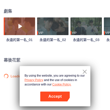
第一名就離他遠去， 他從「永遠第一」變成「萬年老二」…… 終於，忍到高三
他不必再忍。周書逸竊笑，很好，一進大學分道揚鑣，他們終於可以再也不
劇集
見！ 滿心愉悅迎接大學生活的他再度加入自己鍾愛的游泳社，一路被捧著，沒
想到畢業前迎新生入社傳承PK賽上竟然看見高仕德出現！這次，不僅來不及在
暗戀的學姐面前帥氣奪冠，還掉進水裡抽筋差點溺水，周書逸只有三個字…好-
想-死! 之後發現學姐和自己最好的朋友交往，他更想撞豆腐自殺，果然遇上高
仕德就是沒好事！ 他不知道天地那麼大，為何到哪高仕德總跟著他。那個人
VIP
VIP
VIP
說...「我一直看著你」，是要看到什麼時候才肯放過他？
永遠的第一名_01
永遠的第一名_02
永遠的第一名_03
永
幕後花絮
By using the website, you are agreeing to our
Loading…
Privacy Policy
and the use of cookies in
accordance with our
Cookie Policy.
Accept
打開App