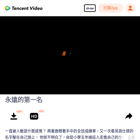
打開App
zh-tw
永遠的第一名
一直被人壓是什麼感覺？ 周書逸瞪著手中的全班成績單，又一次看見高仕德的
名字壓在自己頭上， 他就不明白了，自從小學五年級這人走進自己的生命後，
全部