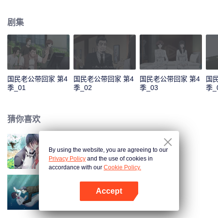
色，准备在乔安好生日的那一晚去找她告白。又因误会而失败。 五年后，韩如
初找了陆瑾年来扮演许嘉木，然后并放出和乔安好联姻的消息，企图以稳住家
剧集
族企业，曾经互相暗恋的两个人，再次重逢，并开始扮演假未婚夫妻。两人的
关系却因之前的误会处于冰封状态。直到陆瑾年两人互相坦露心迹，重修旧
好。 两人的感情因一次又一次的误会和旁人的阻隔而生隙，直到最后乔安好知
道真相……
国民老公带回家 第4
国民老公带回家 第4
国民老公带回家 第4
国民
季_01
季_02
季_03
季_
猜你喜欢
By using the website, you are agreeing to our
国民老公带回家 第1季
Privacy Policy
and the use of cookies in
accordance with our
Cookie Policy.
Accept
国民老公带回家 第3季
打开App