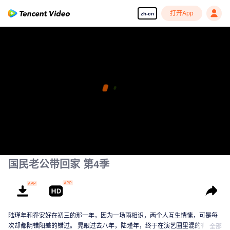
打开App
zh-cn
国民老公带回家 第4季
陆瑾年和乔安好在初三的那一年，因为一场雨相识，两个人互生情愫，可是每
次却都阴错阳差的错过。 晃眼过去八年，陆瑾年，终于在演艺圈里混的有了起
全部