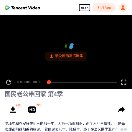
打开App
zh-cn
享受流畅高清剧集
00:00:00
/
00:00:00
国民老公带回家 第4季
陆瑾年和乔安好在初三的那一年，因为一场雨相识，两个人互生情愫，可是每
次却都阴错阳差的错过。 晃眼过去八年，陆瑾年，终于在演艺圈里混的有了起
全部