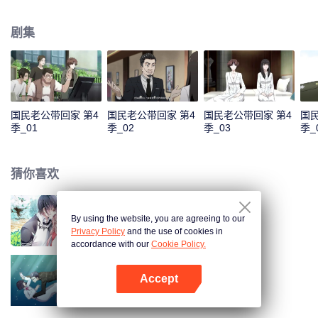
色，准备在乔安好生日的那一晚去找她告白。又因误会而失败。 五年后，韩如
初找了陆瑾年来扮演许嘉木，然后并放出和乔安好联姻的消息，企图以稳住家
剧集
族企业，曾经互相暗恋的两个人，再次重逢，并开始扮演假未婚夫妻。两人的
关系却因之前的误会处于冰封状态。直到陆瑾年两人互相坦露心迹，重修旧
好。 两人的感情因一次又一次的误会和旁人的阻隔而生隙，直到最后乔安好知
道真相……
国民老公带回家 第4
国民老公带回家 第4
国民老公带回家 第4
国民
季_01
季_02
季_03
季_
猜你喜欢
By using the website, you are agreeing to our
国民老公带回家 第1季
Privacy Policy
and the use of cookies in
accordance with our
Cookie Policy.
Accept
国民老公带回家 第3季
打开App