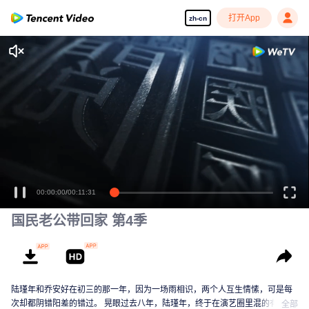
打开App
zh-cn
00:00:00
/
00:11:31
国民老公带回家 第4季
陆瑾年和乔安好在初三的那一年，因为一场雨相识，两个人互生情愫，可是每
次却都阴错阳差的错过。 晃眼过去八年，陆瑾年，终于在演艺圈里混的有了起
全部