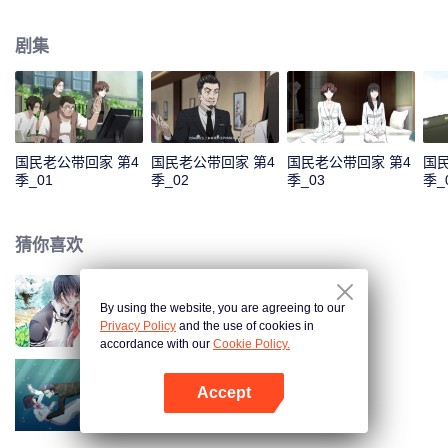
色，准备在乔安好生日的那一晚去找她告白。又因误会而失败。 五年后，韩如
初找了陆瑾年来扮演许嘉木，然后并放出和乔安好联姻的消息，企图以稳住家
剧集
族企业，曾经互相暗恋的两个人，再次重逢，并开始扮演假未婚夫妻。两人的
关系却因之前的误会处于冰封状态。直到陆瑾年两人互相坦露心迹，重修旧
好。 两人的感情因一次又一次的误会和旁人的阻隔而生隙，直到最后乔安好知
道真相……
国民老公带回家 第4
国民老公带回家 第4
国民老公带回家 第4
国民
季_01
季_02
季_03
季_
猜你喜欢
By using the website, you are agreeing to our
国民老公带回家 第1季
Privacy Policy
and the use of cookies in
accordance with our
Cookie Policy.
Accept
国民老公带回家 第3季
打开App