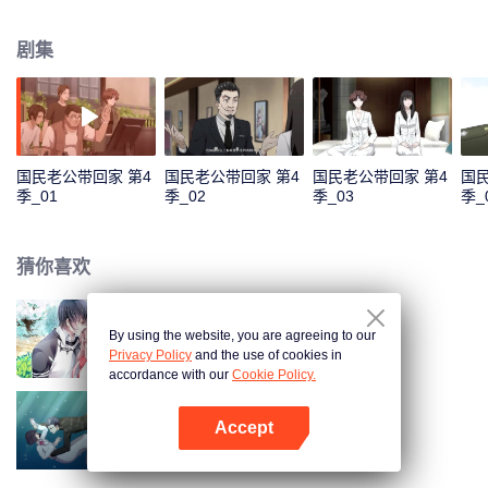
色，准备在乔安好生日的那一晚去找她告白。又因误会而失败。 五年后，韩如
初找了陆瑾年来扮演许嘉木，然后并放出和乔安好联姻的消息，企图以稳住家
剧集
族企业，曾经互相暗恋的两个人，再次重逢，并开始扮演假未婚夫妻。两人的
关系却因之前的误会处于冰封状态。直到陆瑾年两人互相坦露心迹，重修旧
好。 两人的感情因一次又一次的误会和旁人的阻隔而生隙，直到最后乔安好知
道真相……
国民老公带回家 第4
国民老公带回家 第4
国民老公带回家 第4
国民
季_01
季_02
季_03
季_
猜你喜欢
By using the website, you are agreeing to our
国民老公带回家 第1季
Privacy Policy
and the use of cookies in
accordance with our
Cookie Policy.
Accept
国民老公带回家 第3季
打开App