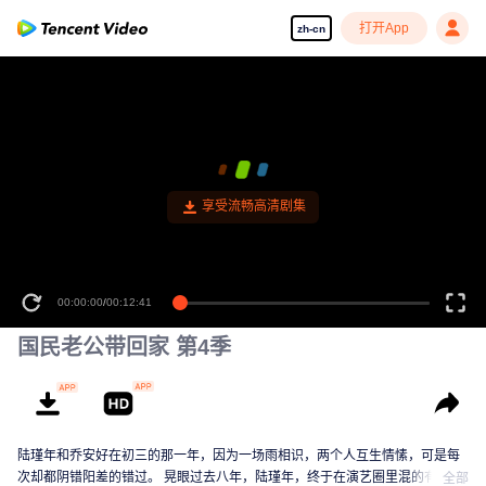
打开App
zh-cn
享受流畅高清剧集
00:00:00
/
00:12:41
国民老公带回家 第4季
陆瑾年和乔安好在初三的那一年，因为一场雨相识，两个人互生情愫，可是每
次却都阴错阳差的错过。 晃眼过去八年，陆瑾年，终于在演艺圈里混的有了起
全部