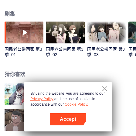
色，准备在乔安好生日的那一晚去找她告白。又因误会而失败。 五年后，韩如
初找了陆瑾年来扮演许嘉木，然后并放出和乔安好联姻的消息，企图以稳住家
剧集
族企业，曾经互相暗恋的两个人，再次重逢，并开始扮演假未婚夫妻。两人的
关系却因之前的误会处于冰封状态。直到陆瑾年两人互相坦露心迹，重修旧
好。 两人的感情因一次又一次的误会和旁人的阻隔而生隙，直到最后乔安好知
道真相……
国民老公带回家 第3
国民老公带回家 第3
国民老公带回家 第3
国民
季_01
季_02
季_03
季_
猜你喜欢
By using the website, you are agreeing to our
国民老公带回家 第1季
Privacy Policy
and the use of cookies in
accordance with our
Cookie Policy.
Accept
国民老公带回家 第4季
打开App