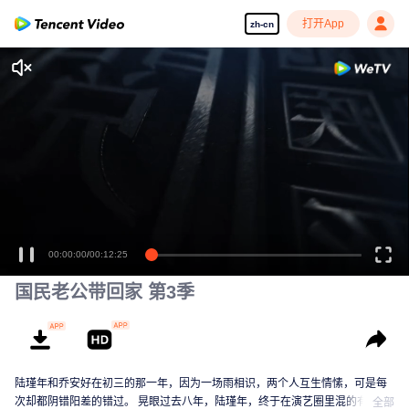
打开App
zh-cn
00:00:00
/
00:12:25
国民老公带回家 第3季
陆瑾年和乔安好在初三的那一年，因为一场雨相识，两个人互生情愫，可是每
次却都阴错阳差的错过。 晃眼过去八年，陆瑾年，终于在演艺圈里混的有了起
全部