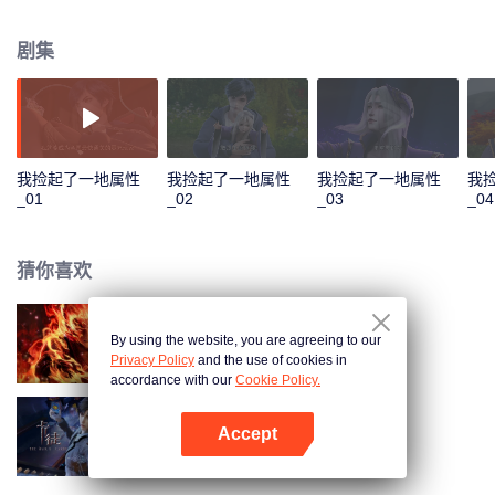
收获无数技能。他先是解决了千秋谷的内忧外患，大胜前来挑衅的宣武国；随
后应宣武国皇帝的请求，化解人族危机，打败妖族圣子，从而使人族免于妖族
剧集
的迫害，并复苏了玄元世界的天地灵气；玄元世界灵气复苏后，界外势力将玄
元世界视为一块肥肉，开始抢夺。为保此界安宁，风夏与尘海老祖携手弑神，
守护住了世界和平；但尘海老祖却因此不幸身逝，为找到使尘海老祖复生的办
法，风夏最终踏上了成神之路。
我捡起了一地属性
我捡起了一地属性
我捡起了一地属性
我
_01
_02
_03
_04
猜你喜欢
By using the website, you are agreeing to our
大猿魂
Privacy Policy
and the use of cookies in
accordance with our
Cookie Policy.
Accept
卡徒
打开App