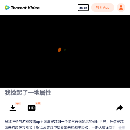
打开App
zh-cn
我捡起了一地属性
号称肝帝的游戏攻略up主风夏穿越到一个灵气衰退殆尽的修仙世界，凭借穿越
带来的属性异能金手指以及游戏中培养出来的战略经验，一路大败无数强敌，
全部