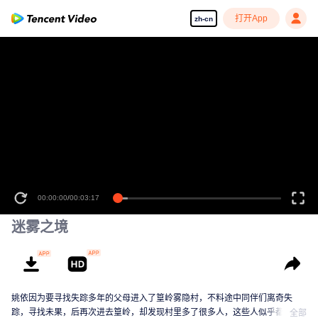
打开App
zh-cn
00:00:00
/
00:03:17
迷雾之境
姚依因为要寻找失踪多年的父母进入了篁岭雾隐村，不料途中同伴们离奇失
踪，寻找未果，后再次进去篁岭，却发现村里多了很多人，这些人似乎都跟一
全部