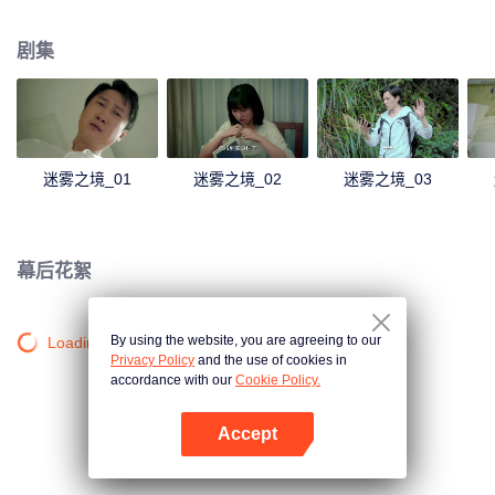
起事故有关。
剧集
迷雾之境_01
迷雾之境_02
迷雾之境_03
幕后花絮
By using the website, you are agreeing to our
Loading…
Privacy Policy
and the use of cookies in
accordance with our
Cookie Policy.
Accept
打开App