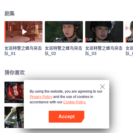
信念感，在社区、在街头、在抓捕中、在没有硝烟却有牺牲的执法第一线，到
处都是他们英姿飒爽而不停忙碌的身影，是老百姓“看得到的安全感”。
剧集
VIP
VIP
女巡特警之蜂鸟突击
女巡特警之蜂鸟突击
女巡特警之蜂鸟突击
女
队_01
队_02
队_03
队_
猜你喜欢
By using the website, you are agreeing to our
我是卧底
Privacy Policy
and the use of cookies in
accordance with our
Cookie Policy.
Accept
绅探
打开App