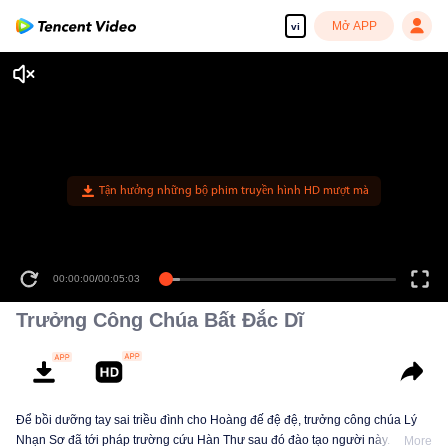
Mở APP
vi
Tận hưởng những bộ phim truyền hình HD mượt mà
00:00:00
/
00:05:03
Trưởng Công Chúa Bất Đắc Dĩ
Để bồi dưỡng tay sai triều đình cho Hoàng đế đệ đệ, trưởng công chúa Lý
Nhạn Sơ đã tới pháp trường cứu Hàn Thư sau đó đào tạo người này. Khi
More