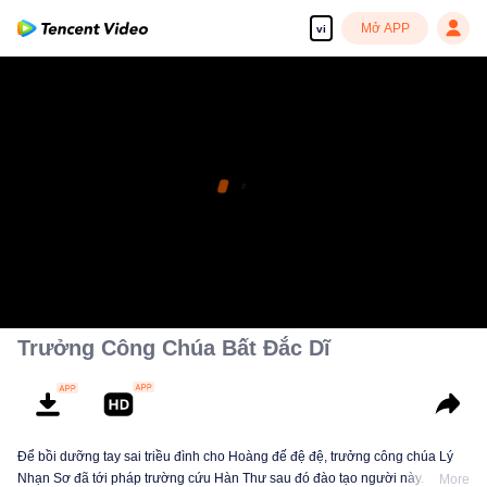
Mở APP
vi
Trưởng Công Chúa Bất Đắc Dĩ
Để bồi dưỡng tay sai triều đình cho Hoàng đế đệ đệ, trưởng công chúa Lý
Nhạn Sơ đã tới pháp trường cứu Hàn Thư sau đó đào tạo người này. Khi
More