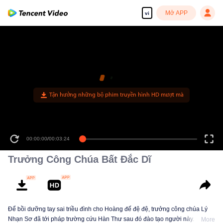
Mở APP
vi
Tận hưởng những bộ phim truyền hình HD mượt mà
00:00:00
/
00:03:24
Trưởng Công Chúa Bất Đắc Dĩ
Để bồi dưỡng tay sai triều đình cho Hoàng đế đệ đệ, trưởng công chúa Lý
Nhạn Sơ đã tới pháp trường cứu Hàn Thư sau đó đào tạo người này. Khi
More