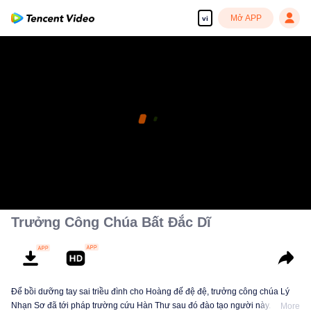
Mở APP
vi
Trưởng Công Chúa Bất Đắc Dĩ
Để bồi dưỡng tay sai triều đình cho Hoàng đế đệ đệ, trưởng công chúa Lý
Nhạn Sơ đã tới pháp trường cứu Hàn Thư sau đó đào tạo người này. Khi
More