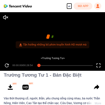
Mở APP
vi
Tận hưởng những bộ phim truyền hình HD mượt mà
=Trường Tương Tư=
00:00:00
/
00:28:54
Trường Tương Tư 1 - Bản Đặc Biệt
Vào thời thượng cổ, người, thần, yêu chung sống cùng nhau, ba nước Thần
Nông, Hiên Viên, Cao Tân tạo thế chân vạc. Cửu Dao, Vương cơ của Cao
More