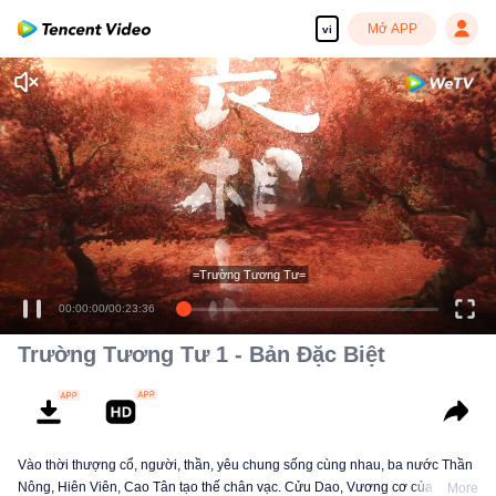
Mở APP
vi
=Trường Tương Tư=
00:00:00
/
00:23:36
Trường Tương Tư 1 - Bản Đặc Biệt
Vào thời thượng cổ, người, thần, yêu chung sống cùng nhau, ba nước Thần
Nông, Hiên Viên, Cao Tân tạo thế chân vạc. Cửu Dao, Vương cơ của Cao
More