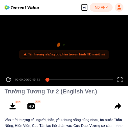
Mở APP
vi
00:00:00
/
00:45:43
Trường Tương Tư 2 (English Ver.)
Vào thời thượng cổ, người, thần, yêu chung sống cùng nhau, ba nước Thần
Nông, Hiên Viên, Cao Tân tạo thế chân vạc. Cửu Dao, Vương cơ của Cao
More