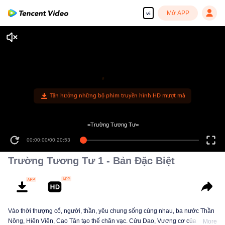
Mở APP
vi
Tận hưởng những bộ phim truyền hình HD mượt mà
=Trường Tương Tư=
00:00:00
/
00:20:53
Trường Tương Tư 1 - Bản Đặc Biệt
Vào thời thượng cổ, người, thần, yêu chung sống cùng nhau, ba nước Thần
Nông, Hiên Viên, Cao Tân tạo thế chân vạc. Cửu Dao, Vương cơ của Cao
More