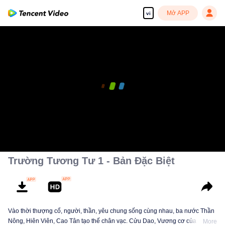
Mở APP
vi
Trường Tương Tư 1 - Bản Đặc Biệt
Vào thời thượng cổ, người, thần, yêu chung sống cùng nhau, ba nước Thần
Nông, Hiên Viên, Cao Tân tạo thế chân vạc. Cửu Dao, Vương cơ của Cao
More