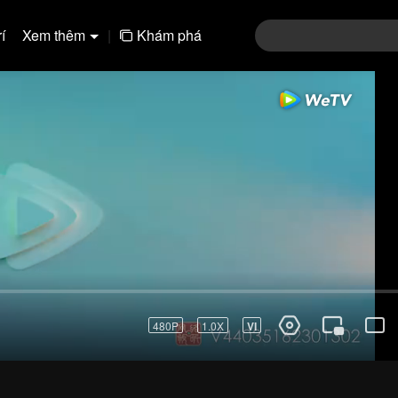
í
Xem thêm
|
Khám phá