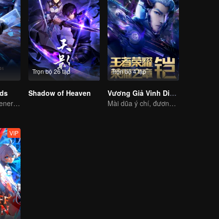
Trọn bộ 26 tập
Trọn bộ 4 tập
rds
Shadow of Heaven
Vương Giả Vinh Diệu - Vinh Diệu Chi Chương: Mệnh Vận Thiên
The mysterious energy from cards caused a war, how did Chen Mu handle it?
Mài dũa ý chí, đương đầu số phận
VIP