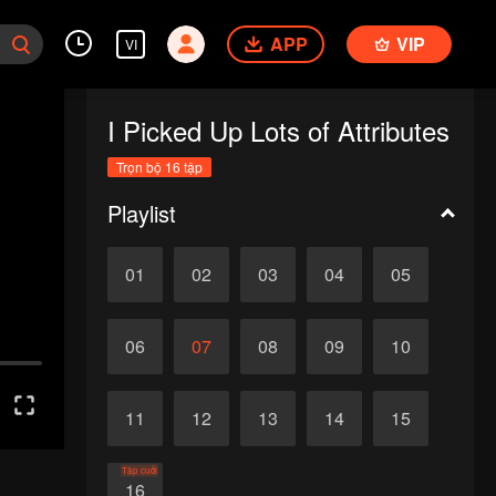
APP
VIP
VI
I Picked Up Lots of Attributes
Trọn bộ 16 tập
Playlist
01
02
03
04
05
06
07
08
09
10
11
12
13
14
15
Tập cuối
16