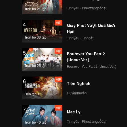
Tìnhyêu · Phụctrangcổđại
Trọn bộ 21 tập
VIP
4
Giây Phút Vượt Quá Giới
Hạn
Trọn bộ 33 tập
Tìnhyêu · Tìnhtiết
VIP
5
Fourever You Part 2
(Uncut Ver.)
Trọn bộ 25 tập
Fourever You Part 2 (Uncut Ver.)
VIP
6
Tiên Nghịch
Huyềnhuyễn
Đến tập 152
VIP
7
Mạc Ly
Tìnhyêu · Phụctrangcổđại
Trọn bộ 40 tập