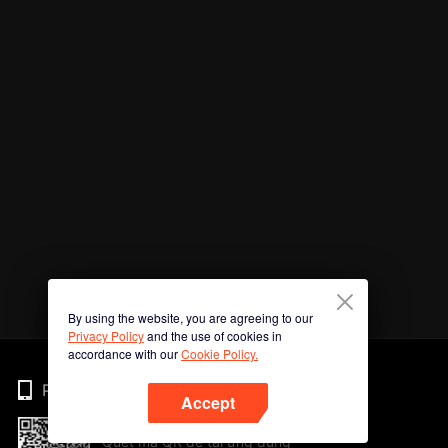
By using the website, you are agreeing to our
Privacy Policy
and the use of cookies in
accordance with our
Cookie Policy.
Phone
Accept
Quét mã QR để tải ứng dụng