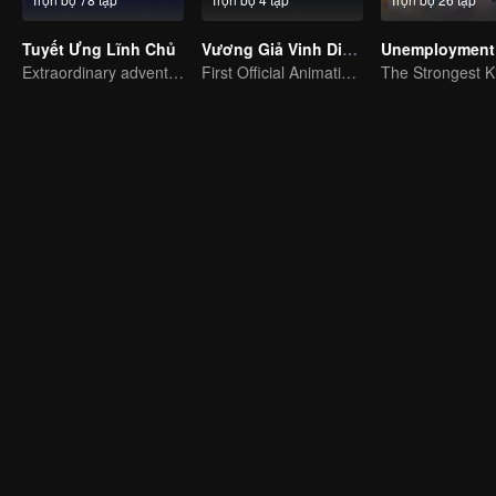
Tuyết Ưng Lĩnh Chủ
Vương Giả Vinh Diệu - Vinh Diệu Chi Chương: Thành Toái Nguyệt
Unemployment 
Extraordinary adventure, a teenager reborn from adversity.
First Official Animation of Honor of Kings