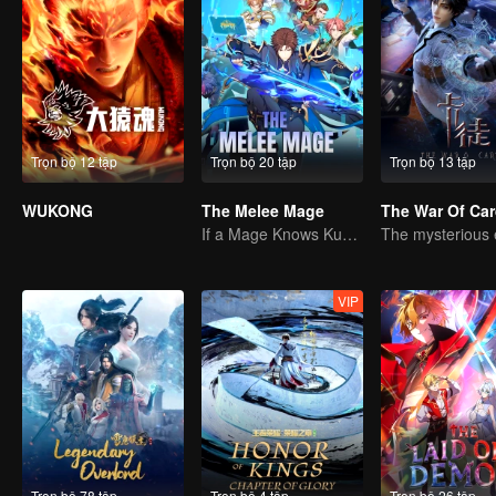
Trọn bộ 12 tập
Trọn bộ 20 tập
Trọn bộ 13 tập
WUKONG
The Melee Mage
The War Of Ca
If a Mage Knows Kung Fu, No One Can Stop Him
VIP
Trọn bộ 78 tập
Trọn bộ 4 tập
Trọn bộ 26 tập