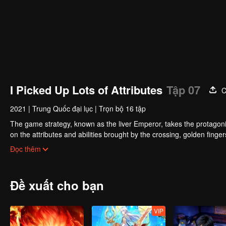
I Picked Up Lots of Attributes
Tập 07
C
2021
|
Trung Quốc đại lục
|
Trọn bộ 16 tập
The game strategy, known as the liver Emperor, takes the protagonis
on the attributes and abilities brought by the crossing, golden fing
powerful enemies along the way and gained countless skills. He first
Đọc thêm
Xuanwu Kingdom that came to provoke; then, at the request of the
thus saving the human race from the persecution of the demon rac
Đề xuất cho bạn
VIP