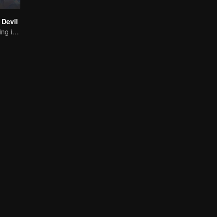
Devil
The Strongest King in the Demon World Suddenly Gets Laid Off?