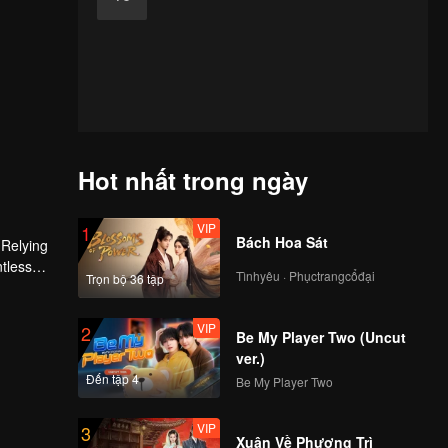
Hot nhất trong ngày
VIP
1
Bách Hoa Sát
 Relying
ntless
Tìnhyêu · Phụctrangcổđại
Trọn bộ 36 tập
ed the
n son,
VIP
2
Be My Player Two (Uncut
ver.)
Đến tập 4
Be My Player Two
VIP
3
Xuân Về Phượng Trì