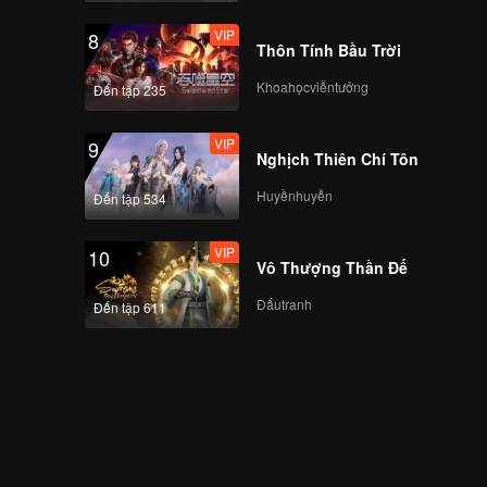
VIP
8
Thôn Tính Bầu Trời
Khoahọcviễntưởng
Đến tập 235
VIP
9
Nghịch Thiên Chí Tôn
Huyềnhuyễn
Đến tập 534
VIP
10
Vô Thượng Thần Đế
Đấutranh
Đến tập 611