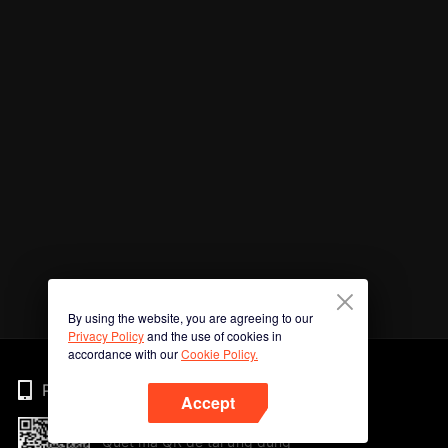
By using the website, you are agreeing to our
Privacy Policy
and the use of cookies in
accordance with our
Cookie Policy.
Phone
Accept
Quét mã QR để tải ứng dụng