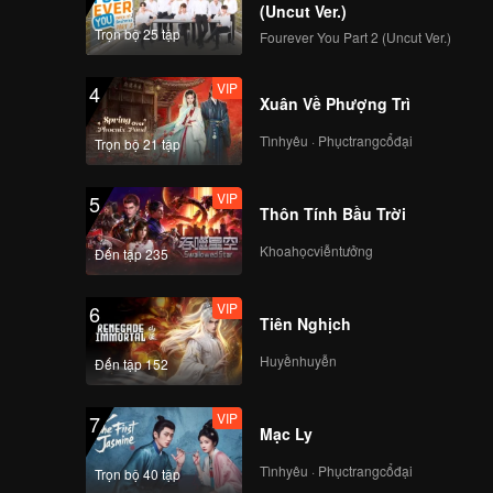
(Uncut Ver.)
Trọn bộ 25 tập
Fourever You Part 2 (Uncut Ver.)
VIP
4
Xuân Về Phượng Trì
Tìnhyêu · Phụctrangcổđại
Trọn bộ 21 tập
VIP
5
Thôn Tính Bầu Trời
Khoahọcviễntưởng
Đến tập 235
VIP
6
Tiên Nghịch
Huyềnhuyễn
Đến tập 152
VIP
7
Mạc Ly
Tìnhyêu · Phụctrangcổđại
Trọn bộ 40 tập