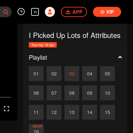
APP
VIP
VI
I Picked Up Lots of Attributes
Trọn bộ 16 tập
Playlist
01
02
03
04
05
06
07
08
09
10
11
12
13
14
15
Tập cuối
16