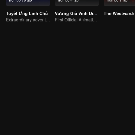
Tuyết Ưng Lĩnh Chủ
Vương Giả Vinh Diệu - Vinh Diệu Chi Chương: Thành Toái Nguyệt
The Westward:
Extraordinary adventure, a teenager reborn from adversity.
First Official Animation of Honor of Kings