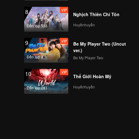
VIP
8
Nghịch Thiên Chí Tôn
Huyềnhuyễn
Đến tập 533
VIP
9
Be My Player Two (Uncut
ver.)
Đến tập 3
Be My Player Two
VIP
10
Thế Giới Hoàn Mỹ
Huyềnhuyễn
Đến tập 281