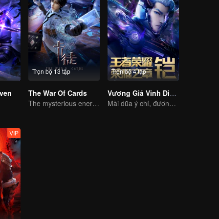
Trọn bộ 13 tập
Trọn bộ 4 tập
ven
The War Of Cards
Vương Giả Vinh Diệu - Vinh Diệu Chi Chương: Mệnh Vận Thiên
The mysterious energy from cards caused a war, how did Chen Mu handle it?
Mài dũa ý chí, đương đầu số phận
VIP