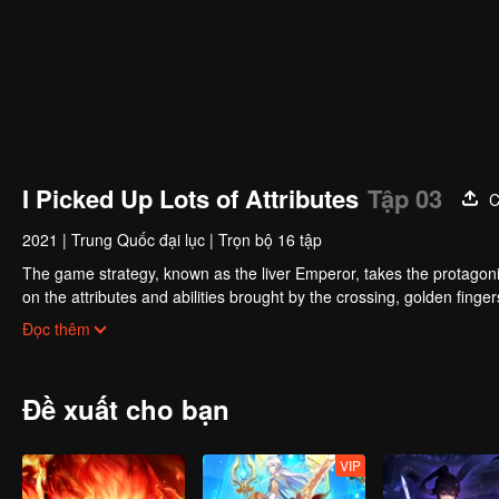
I Picked Up Lots of Attributes
Tập 03
C
2021
|
Trung Quốc đại lục
|
Trọn bộ 16 tập
The game strategy, known as the liver Emperor, takes the protagonis
on the attributes and abilities brought by the crossing, golden fing
powerful enemies along the way and gained countless skills. He first
Đọc thêm
Xuanwu Kingdom that came to provoke; then, at the request of the
thus saving the human race from the persecution of the demon rac
Đề xuất cho bạn
VIP