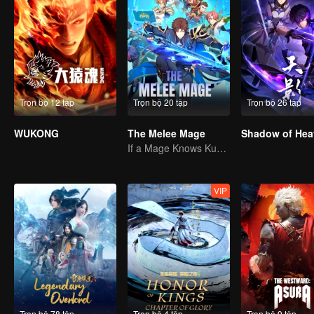
Trọn bộ 12 tập
Trọn bộ 20 tập
Trọn bộ 26 tập
WUKONG
The Melee Mage
Shadow of Hea
If a Mage Knows Kung Fu, No One Can Stop Him
VIP
Trọn bộ 78 tập
Trọn bộ 4 tập
Trọn bộ 9 tập