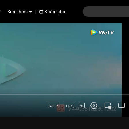
í
Xem thêm
|
Khám phá