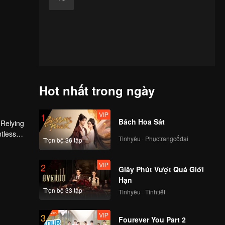
Hot nhất trong ngày
VIP
1
Bách Hoa Sát
 Relying
ntless
Tìnhyêu · Phụctrangcổđại
Trọn bộ 36 tập
ed the
n son,
VIP
2
Giây Phút Vượt Quá Giới
Hạn
Trọn bộ 33 tập
Tìnhyêu · Tìnhtiết
VIP
3
Fourever You Part 2