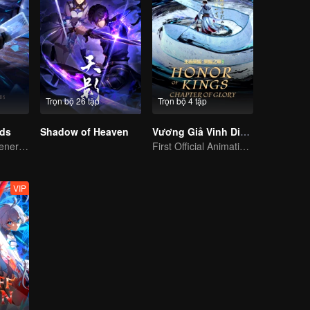
Trọn bộ 26 tập
Trọn bộ 4 tập
rds
Shadow of Heaven
Vương Giả Vinh Diệu - Vinh Diệu Chi Chương: Thành Toái Nguyệt
The mysterious energy from cards caused a war, how did Chen Mu handle it?
First Official Animation of Honor of Kings
VIP