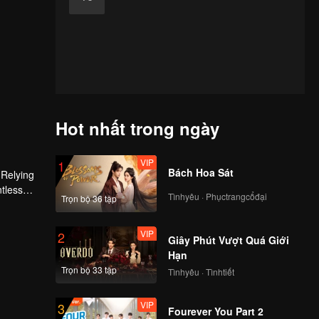
Hot nhất trong ngày
VIP
1
Bách Hoa Sát
 Relying
ntless
Tìnhyêu · Phụctrangcổđại
Trọn bộ 36 tập
ed the
n son,
VIP
2
Giây Phút Vượt Quá Giới
Hạn
Trọn bộ 33 tập
Tìnhyêu · Tìnhtiết
VIP
3
Fourever You Part 2