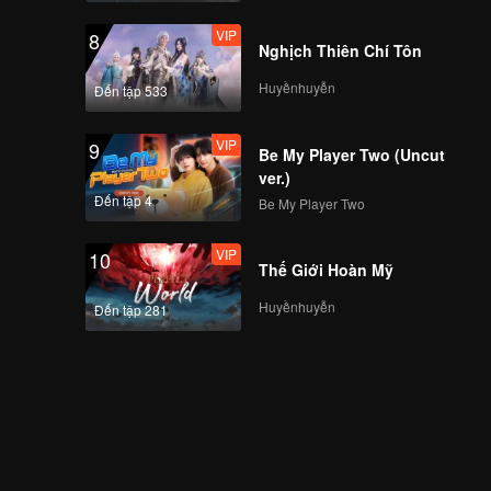
VIP
8
Nghịch Thiên Chí Tôn
Huyềnhuyễn
Đến tập 533
VIP
9
Be My Player Two (Uncut
ver.)
Đến tập 4
Be My Player Two
VIP
10
Thế Giới Hoàn Mỹ
Huyềnhuyễn
Đến tập 281