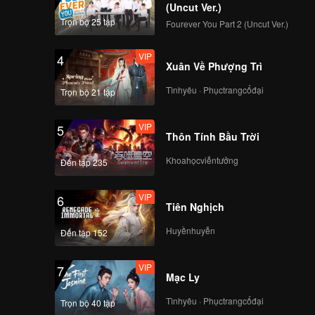
(Uncut Ver.)
Trọn bộ 25 tập
Fourever You Part 2 (Uncut Ver.)
VIP
4
Xuân Về Phượng Trì
Tìnhyêu · Phụctrangcổđại
Trọn bộ 21 tập
VIP
5
Thôn Tính Bầu Trời
Khoahọcviễntưởng
Đến tập 235
VIP
6
Tiên Nghịch
Huyềnhuyễn
Đến tập 152
VIP
7
Mạc Ly
Tìnhyêu · Phụctrangcổđại
Trọn bộ 40 tập