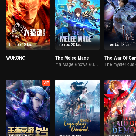
Trọn bộ 12 tập
Trọn bộ 20 tập
Trọn bộ 13 tập
WUKONG
The Melee Mage
The War Of Ca
If a Mage Knows Kung Fu, No One Can Stop Him
VIP
Trọn bộ 4 tập
Trọn bộ 78 tập
Trọn bộ 26 tập