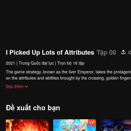
I Picked Up Lots of Attributes
Tập 08
C
2021
|
Trung Quốc đại lục
|
Trọn bộ 16 tập
The game strategy, known as the liver Emperor, takes the protagonis
on the attributes and abilities brought by the crossing, golden fing
powerful enemies along the way and gained countless skills. He first
Đọc thêm
Xuanwu Kingdom that came to provoke; then, at the request of the
thus saving the human race from the persecution of the demon rac
Đề xuất cho bạn
VIP