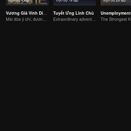
Vương Giả Vinh Diệu - Vinh Diệu Chi Chương: Mệnh Vận Thiên
Tuyết Ưng Lĩnh Chủ
Unemployment 
Mài dũa ý chí, đương đầu số phận
Extraordinary adventure, a teenager reborn from adversity.