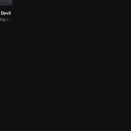
Devil
The Strongest King in the Demon World Suddenly Gets Laid Off?