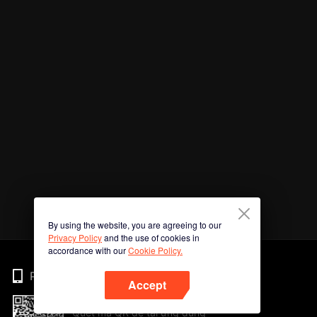
By using the website, you are agreeing to our
Privacy Policy
and the use of cookies in
accordance with our
Cookie Policy.
Phone
Accept
Quét mã QR để tải ứng dụng