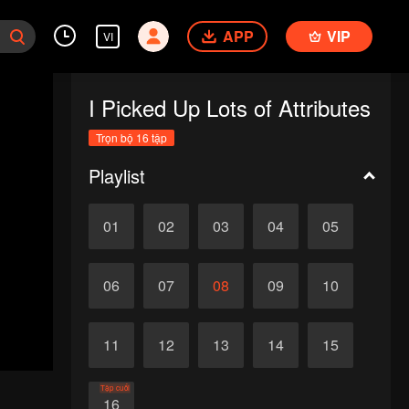
APP
VIP
VI
I Picked Up Lots of Attributes
Trọn bộ 16 tập
Playlist
01
02
03
04
05
06
07
08
09
10
11
12
13
14
15
Tập cuối
16