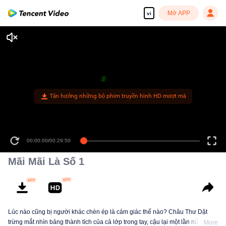
Mở APP
vi
Tận hưởng những bộ phim truyền hình HD mượt mà
00:00:00
/
00:29:50
Mãi Mãi Là Số 1
Lúc nào cũng bị người khác chèn ép là cảm giác thế nào? Châu Thư Dật
trừng mắt nhìn bảng thành tích của cả lớp trong tay, cậu lại một lần nữa trông
More