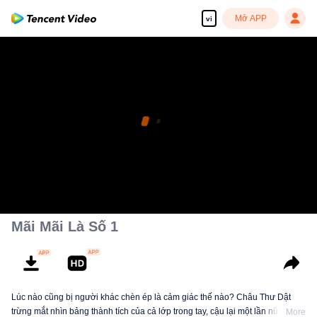
Mở APP
vi
Mãi Mãi Là Số 1
Lúc nào cũng bị người khác chèn ép là cảm giác thế nào? Châu Thư Dật
trừng mắt nhìn bảng thành tích của cả lớp trong tay, cậu lại một lần nữa trông
More