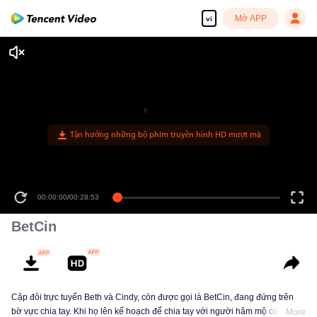
Mở APP
vi
Tận hưởng những bộ phim truyền hình HD mượt mà
00:00:00
/
00:28:53
BetCin
Cặp đôi trực tuyến Beth và Cindy, còn được gọi là BetCin, đang đứng trên
bờ vực chia tay. Khi họ lên kế hoạch để chia tay với người hâm mộ của họ -
More