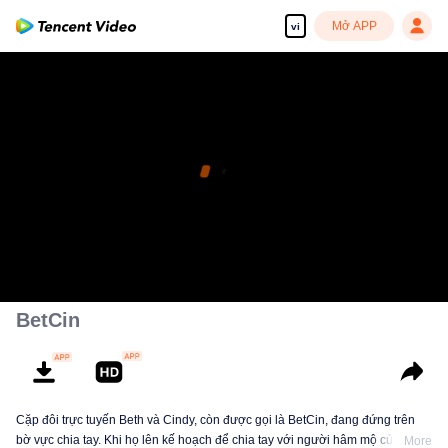
Mở APP
vi
Thiết bị này không hỗ trợ nội dung, hãy xem trên
điện thoại
Mã lỗi sai.: 70013069.4-97637e9cf7e7ea6fb84827434d543ba6
00:00:00
/
00:00:00
BetCin
Cặp đôi trực tuyến Beth và Cindy, còn được gọi là BetCin, đang đứng trên
bờ vực chia tay. Khi họ lên kế hoạch để chia tay với người hâm mộ của họ -
More