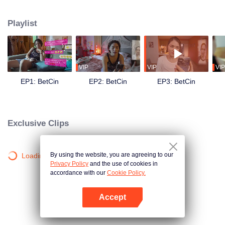
UMAMI'S một cách tốt nhất, họ nhận được một tin nhắn rất lạ: bạn đã được
chọn là một trong những thí sinh bán kết trong cuộc tìm kiếm
Playlist
#RelationshipGoals của chúng tôi. Cược đặt vào gì? 10 triệu peso tiền mặt
và nhiều phần thưởng khác! Họ cần số tiền này, nhưng liệu họ có thể giả vờ
là một cặp đôi lý tưởng trước mọi lượt like, share, bình luận trên mỗi nội
dung truyền thông xã hội của họ từ Umami? Liệu họ còn chịu được những
điều điên rồ của nhau không? Cuộc thi này sẽ mang đến gì cho mối quan hệ
VIP
VIP
VIP
hỗn loạn của họ?
EP1: BetCin
EP2: BetCin
EP3: BetCin
Exclusive Clips
By using the website, you are agreeing to our
Loading…
Privacy Policy
and the use of cookies in
accordance with our
Cookie Policy.
Accept
Mở APP