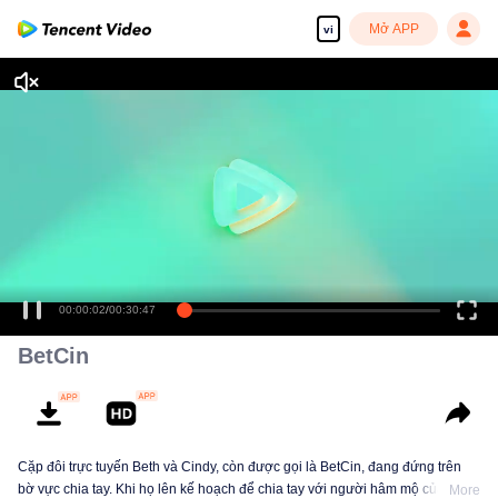
Mở APP
vi
00:00:02
/
00:30:47
BetCin
Cặp đôi trực tuyến Beth và Cindy, còn được gọi là BetCin, đang đứng trên
bờ vực chia tay. Khi họ lên kế hoạch để chia tay với người hâm mộ của họ -
More