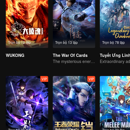
Trọn bộ 12 tập
Trọn bộ 13 tập
Trọn bộ 78 tập
WUKONG
The War Of Cards
Tuyết Ưng Lĩn
The mysterious energy from cards caused a war, how did Chen Mu handle it?
VIP
VIP
Trọn bộ 26 tập
Trọn bộ 4 tập
Trọn bộ 20 tập