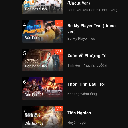
(Uncut Ver.)
Trọn bộ 25 tập
Fourever You Part 2 (Uncut Ver.)
VIP
4
Be My Player Two (Uncut
ver.)
Đến tập 4
Be My Player Two
VIP
5
Xuân Về Phượng Trì
Tìnhyêu · Phụctrangcổđại
Trọn bộ 21 tập
VIP
6
Thôn Tính Bầu Trời
Khoahọcviễntưởng
Đến tập 235
VIP
7
Tiên Nghịch
Huyềnhuyễn
Đến tập 152