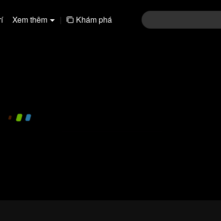
í
Xem thêm
|
Khám phá