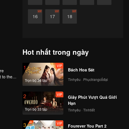
VIP
VIP
VIP
16
17
18
Hot nhất trong ngày
VIP
1
Bách Hoa Sát
ere
Tìnhyêu · Phụctrangcổđại
Trọn bộ 36 tập
first
VIP
2
Giây Phút Vượt Quá Giới
Hạn
Trọn bộ 33 tập
Tìnhyêu · Tìnhtiết
VIP
3
Fourever You Part 2