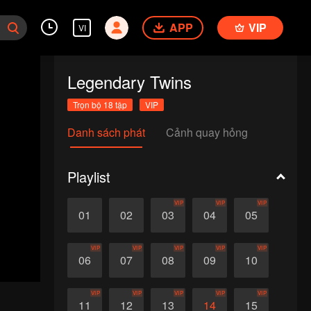
APP
VIP
VI
Legendary Twins
Trọn bộ 18 tập
VIP
Danh sách phát
Cảnh quay hỏng
Playlist
VIP
VIP
VIP
01
02
03
04
05
VIP
VIP
VIP
VIP
VIP
06
07
08
09
10
VIP
VIP
VIP
VIP
VIP
11
12
13
14
15