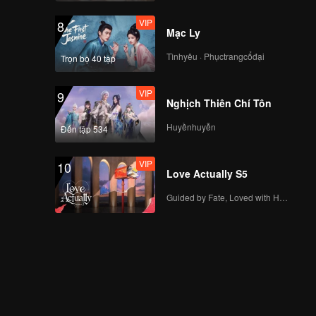
VIP
8
Mạc Ly
Tìnhyêu · Phụctrangcổđại
Trọn bộ 40 tập
VIP
9
Nghịch Thiên Chí Tôn
Huyềnhuyễn
Đến tập 534
VIP
10
Love Actually S5
Guided by Fate, Loved with Heart