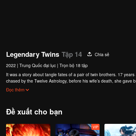
Legendary Twins
Tập 14
Chia sẻ
2022
|
Trung Quốc đại lục
|
Trọn bộ 18 tập
It was a story about tangle fates of a pair of twin brothers. 17 yea
chased by the Twelve Astrology, before his wife’s death, she gave birth to a pair of twin bothers. One b
Villains' Valley, the other boy was brought to the forbidden area in t
After many years, the young man with scars in his face Jiang Xiaoyu w
Đọc thêm
villain in the world. Hua Wuque did good deeds and destroyed evil in 
The twin brothers were widely different and their connecting fates in
Đề xuất cho bạn
VIP