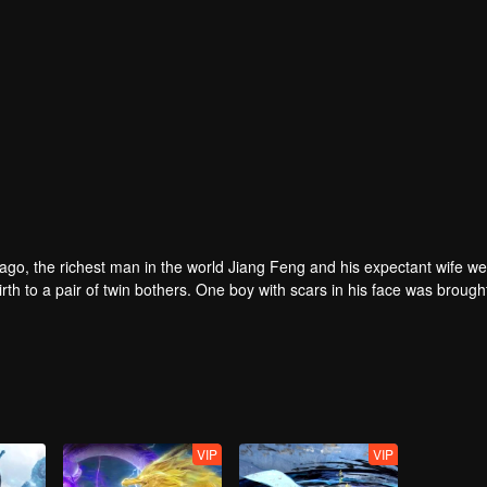
rs ago, the richest man in the world Jiang Feng and his expectant wife w
oy with scars in his face was brought to the
he Martial arts World, Palace Yihua.
as brought up by five evils in the Villains' Valley and wanted to be the 
the spirit of defending traditional moral principles.
 the Martial arts World were continuing...
VIP
VIP