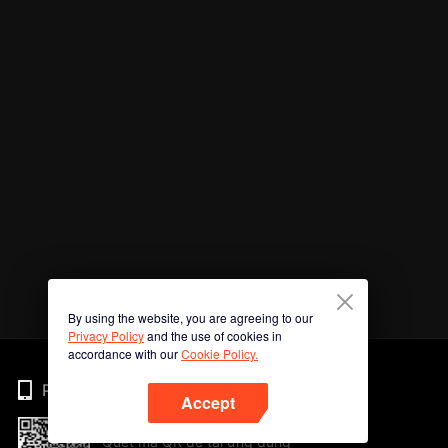
By using the website, you are agreeing to our
Privacy Policy
and the use of cookies in
accordance with our
Cookie Policy.
Phone
Accept
Quét mã QR để tải ứng dụng