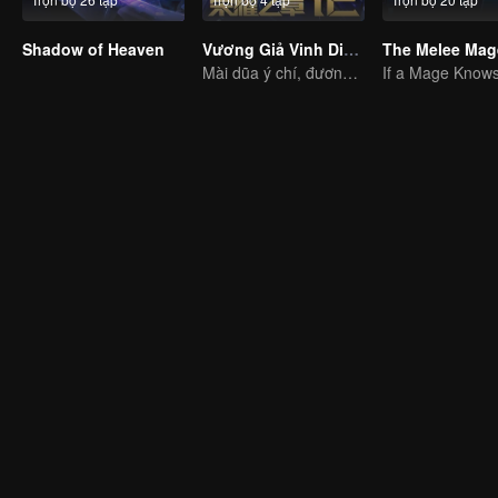
Shadow of Heaven
Vương Giả Vinh Diệu - Vinh Diệu Chi Chương: Mệnh Vận Thiên
The Melee Mag
Mài dũa ý chí, đương đầu số phận