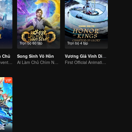
Trọn bộ 60 tập
Trọn bộ 4 tập
h Chủ
Song Sinh Võ Hồn
Vương Giả Vinh Diệu - Vinh Diệu Chi Chương: Thành Toái Nguyệt
Extraordinary adventure, a teenager reborn from adversity.
Ai Làm Chủ Chìm Nổi, Thần Võ Vô Địch
First Official Animation of Honor of Kings
VIP