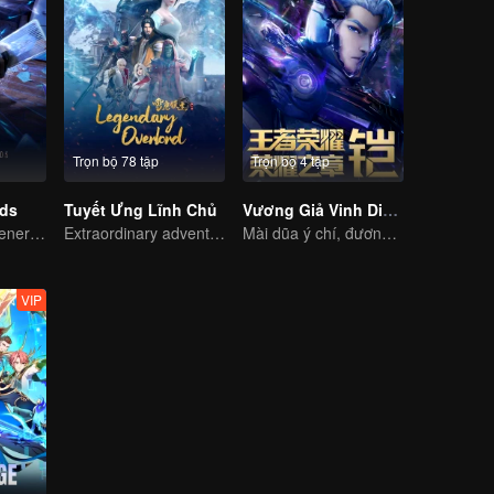
Trọn bộ 78 tập
Trọn bộ 4 tập
rds
Tuyết Ưng Lĩnh Chủ
Vương Giả Vinh Diệu - Vinh Diệu Chi Chương: Mệnh Vận Thiên
The mysterious energy from cards caused a war, how did Chen Mu handle it?
Extraordinary adventure, a teenager reborn from adversity.
Mài dũa ý chí, đương đầu số phận
VIP