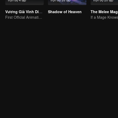
Vương Giả Vinh Diệu - Vinh Diệu Chi Chương: Thành Toái Nguyệt
Shadow of Heaven
The Melee Mag
First Official Animation of Honor of Kings