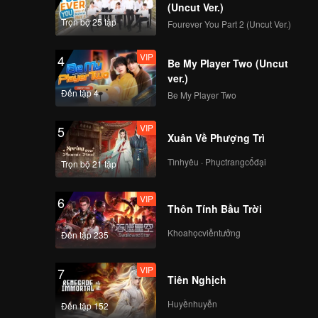
(Uncut Ver.)
Trọn bộ 25 tập
Fourever You Part 2 (Uncut Ver.)
VIP
4
Be My Player Two (Uncut
ver.)
Đến tập 4
Be My Player Two
VIP
5
Xuân Về Phượng Trì
Tìnhyêu · Phụctrangcổđại
Trọn bộ 21 tập
VIP
6
Thôn Tính Bầu Trời
Khoahọcviễntưởng
Đến tập 235
VIP
7
Tiên Nghịch
Huyềnhuyễn
Đến tập 152