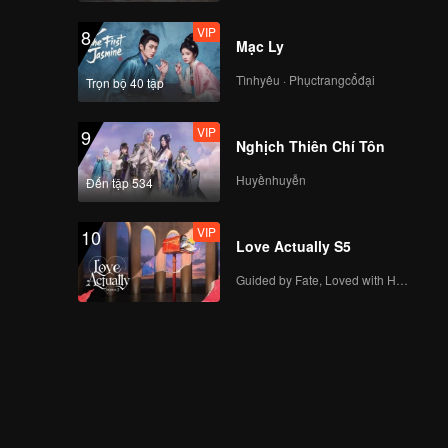
VIP
8
Mạc Ly
Tìnhyêu · Phụctrangcổđại
Trọn bộ 40 tập
VIP
9
Nghịch Thiên Chí Tôn
Huyềnhuyễn
Đến tập 534
VIP
10
Love Actually S5
Guided by Fate, Loved with Heart