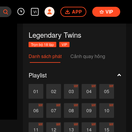
APP
VIP
VI
Legendary Twins
Trọn bộ 18 tập
VIP
Danh sách phát
Cảnh quay hỏng
Playlist
VIP
VIP
VIP
01
02
03
04
05
VIP
VIP
VIP
VIP
VIP
06
07
08
09
10
VIP
VIP
VIP
VIP
VIP
11
12
13
14
15