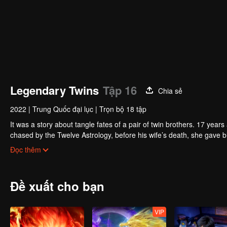
Legendary Twins
Tập 16
Chia sẻ
2022
|
Trung Quốc đại lục
|
Trọn bộ 18 tập
It was a story about tangle fates of a pair of twin brothers. 17 yea
chased by the Twelve Astrology, before his wife’s death, she gave birth to a pair of twin bothers. One b
Villains' Valley, the other boy was brought to the forbidden area in t
After many years, the young man with scars in his face Jiang Xiaoyu w
Đọc thêm
villain in the world. Hua Wuque did good deeds and destroyed evil in 
The twin brothers were widely different and their connecting fates in
Đề xuất cho bạn
VIP