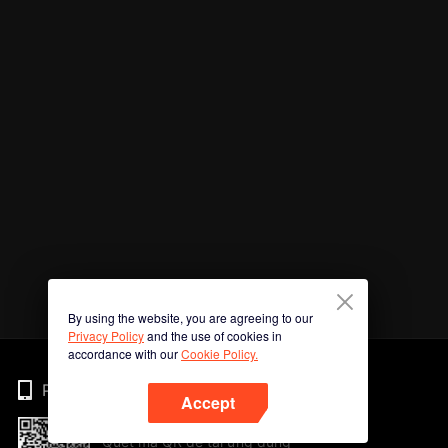
By using the website, you are agreeing to our
Privacy Policy
and the use of cookies in
accordance with our
Cookie Policy.
Phone
Accept
Quét mã QR để tải ứng dụng