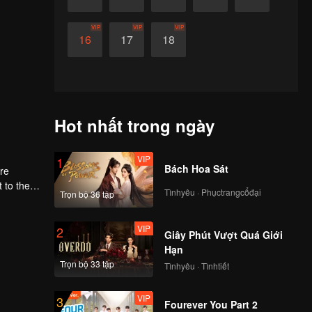
VIP
VIP
VIP
16
17
18
Hot nhất trong ngày
VIP
1
Bách Hoa Sát
ere
Tìnhyêu · Phụctrangcổđại
Trọn bộ 36 tập
first
VIP
2
Giây Phút Vượt Quá Giới
Hạn
Trọn bộ 33 tập
Tìnhyêu · Tìnhtiết
VIP
3
Fourever You Part 2