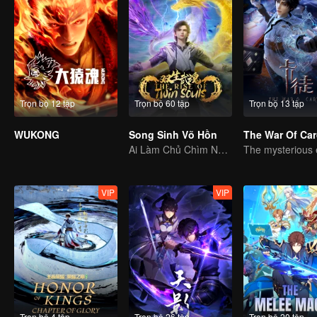
Trọn bộ 12 tập
Trọn bộ 60 tập
Trọn bộ 13 tập
WUKONG
Song Sinh Võ Hồn
The War Of Ca
Ai Làm Chủ Chìm Nổi, Thần Võ Vô Địch
VIP
VIP
Trọn bộ 4 tập
Trọn bộ 26 tập
Trọn bộ 20 tập