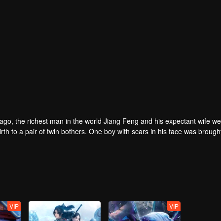
rs ago, the richest man in the world Jiang Feng and his expectant wife w
oy with scars in his face was brought to the
he Martial arts World, Palace Yihua.
as brought up by five evils in the Villains' Valley and wanted to be the 
the spirit of defending traditional moral principles.
 the Martial arts World were continuing...
VIP
VIP