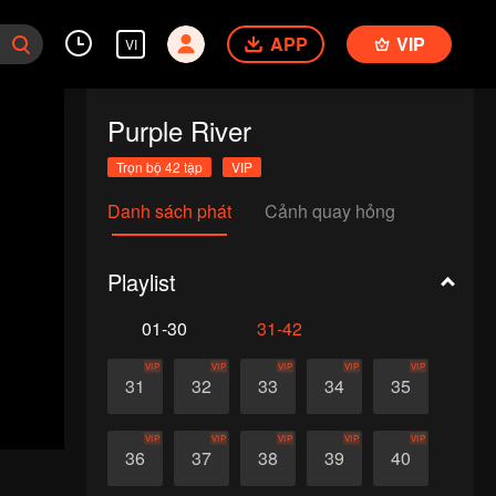
APP
VIP
VI
Purple River
Trọn bộ 42 tập
VIP
Danh sách phát
Cảnh quay hỏng
Playlist
01-30
31-42
VIP
VIP
VIP
VIP
VIP
31
32
33
34
35
VIP
VIP
VIP
VIP
VIP
36
37
38
39
40