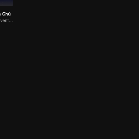
h Chủ
Extraordinary adventure, a teenager reborn from adversity.