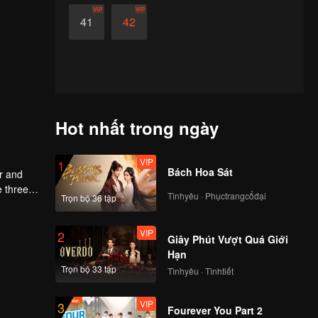
VIP
VIP
41
42
Hot nhất trong ngày
VIP
1
Bách Hoa Sát
er and
e three
Tìnhyêu · Phụctrangcổđại
Trọn bộ 36 tập
lutely
ntinent.
VIP
2
Giây Phút Vượt Quá Giới
Hạn
Trọn bộ 33 tập
Tìnhyêu · Tìnhtiết
VIP
3
Fourever You Part 2