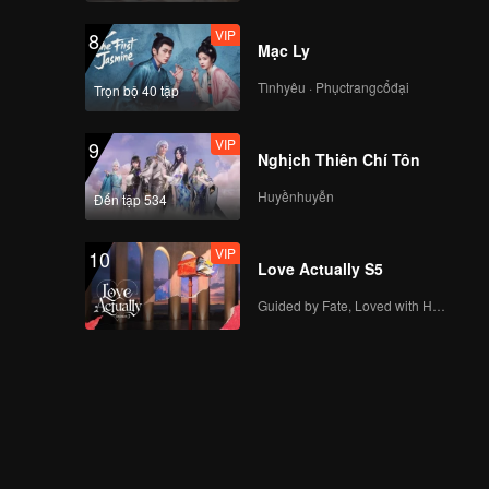
VIP
8
Mạc Ly
Tìnhyêu · Phụctrangcổđại
Trọn bộ 40 tập
VIP
9
Nghịch Thiên Chí Tôn
Huyềnhuyễn
Đến tập 534
VIP
10
Love Actually S5
Guided by Fate, Loved with Heart