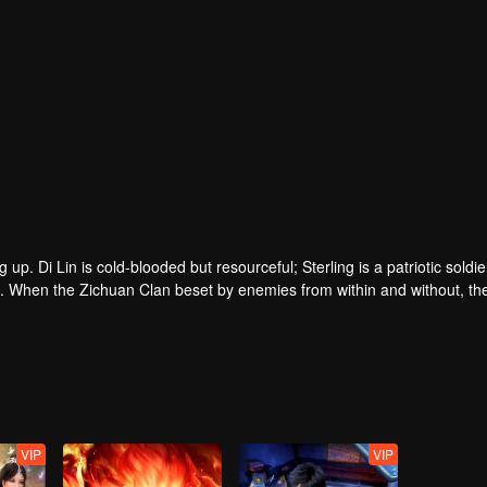
p. Di Lin is cold-blooded but resourceful; Sterling is a patriotic soldi
n. When the Zichuan Clan beset by enemies from within and without, th
he Demons and ventured his life on hunting down the rebel; Sterling reso
 and eastern tribes are constantly entangled and bring chaos to this co
VIP
VIP