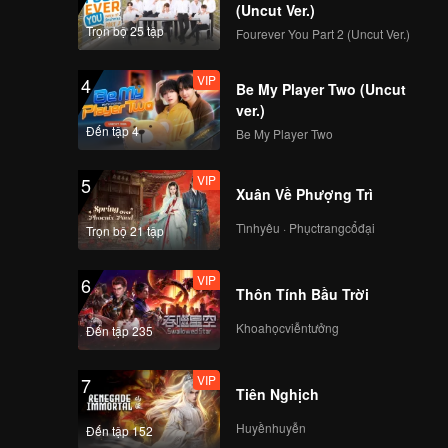
(Uncut Ver.)
Trọn bộ 25 tập
Fourever You Part 2 (Uncut Ver.)
VIP
4
Be My Player Two (Uncut
ver.)
Đến tập 4
Be My Player Two
VIP
5
Xuân Về Phượng Trì
Tìnhyêu · Phụctrangcổđại
Trọn bộ 21 tập
VIP
6
Thôn Tính Bầu Trời
Khoahọcviễntưởng
Đến tập 235
VIP
7
Tiên Nghịch
Huyềnhuyễn
Đến tập 152