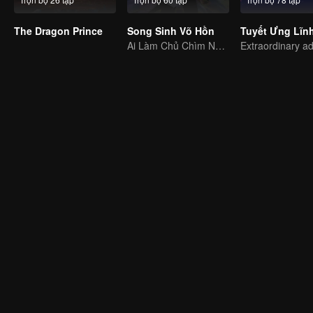
The Dragon Prince
Song Sinh Võ Hồn
Tuyết Ưng Lĩn
Ai Làm Chủ Chìm Nổi, Thần Võ Vô Địch