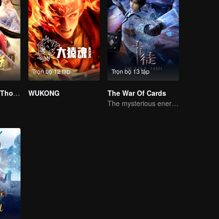
Trọn bộ 12 tập
Trọn bộ 13 tập
Wu Ying Three Thousand Paths
WUKONG
The War Of Cards
The mysterious energy from cards caused a war, how did Chen Mu handle it?