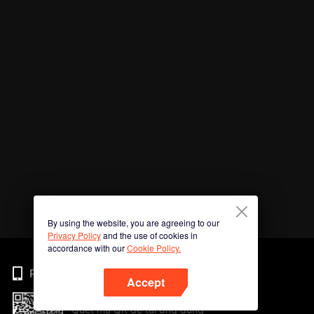
By using the website, you are agreeing to our
Privacy Policy
and the use of cookies in
accordance with our
Cookie Policy.
Phone
Accept
Quét mã QR để tải ứng dụng