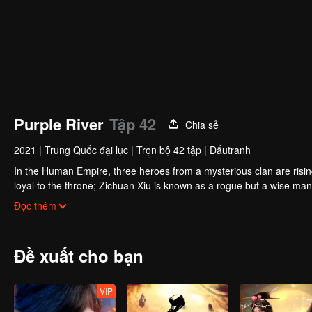
Purple River
Tập 42
Chia sẻ
2021
|
Trung Quốc đại lục
|
Trọn bộ 42 tập
|
Đấutranh
In the Human Empire, three heroes from a mysterious clan are rising u
loyal to the throne; Zichuan Xiu is known as a rogue but a wise ma
brothers displayed their respective abilities: Zichuan Xiu repelled t
Đọc thêm
chose his family rather than beloved lover... Humans, demons, orcs,
A magnificent epic story was then born in the blood and fire...
Đề xuất cho bạn
VIP