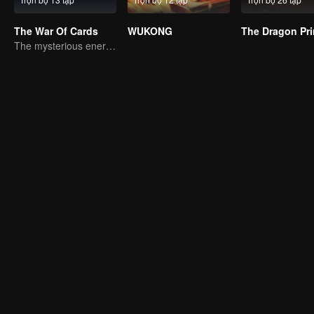
The War Of Cards
WUKONG
The Dragon Pr
The mysterious energy from cards caused a war, how did Chen Mu handle it?