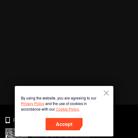
By using the website, you are agreeing to our
Privacy Policy
and the use of cookies in
accordance with our
Cookie Policy.
Phone
Accept
Quét mã QR để tải ứng dụng