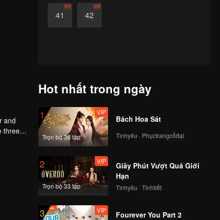
VIP
VIP
41
42
Hot nhất trong ngày
VIP
1
Bách Hoa Sát
er and
e three
Tìnhyêu · Phụctrangcổđại
Trọn bộ 36 tập
lutely
ntinent.
VIP
2
Giây Phút Vượt Quá Giới
Hạn
Trọn bộ 33 tập
Tìnhyêu · Tìnhtiết
VIP
3
Fourever You Part 2