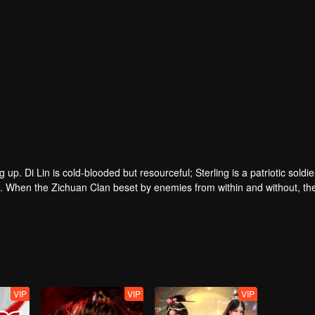
p. Di Lin is cold-blooded but resourceful; Sterling is a patriotic soldi
n. When the Zichuan Clan beset by enemies from within and without, th
he Demons and ventured his life on hunting down the rebel; Sterling reso
 and eastern tribes are constantly entangled and bring chaos to this co
VIP
VIP
VIP