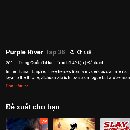
Purple River
Tập 36
Chia sẻ
2021
|
Trung Quốc đại lục
|
Trọn bộ 42 tập
|
Đấutranh
In the Human Empire, three heroes from a mysterious clan are rising u
loyal to the throne; Zichuan Xiu is known as a rogue but a wise ma
brothers displayed their respective abilities: Zichuan Xiu repelled t
Đọc thêm
chose his family rather than beloved lover... Humans, demons, orcs,
A magnificent epic story was then born in the blood and fire...
Đề xuất cho bạn
VIP