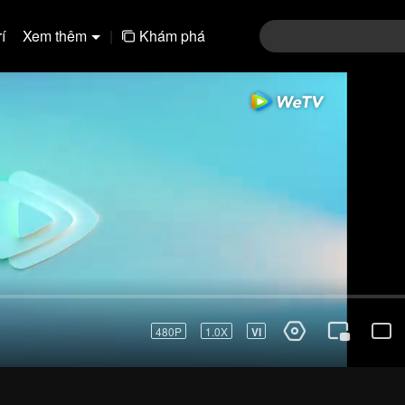
í
Xem thêm
|
Khám phá