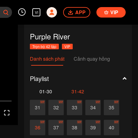
APP
VIP
VI
Purple River
Trọn bộ 42 tập
VIP
Danh sách phát
Cảnh quay hỏng
Playlist
01-30
31-42
VIP
VIP
VIP
VIP
VIP
31
32
33
34
35
VIP
VIP
VIP
VIP
VIP
36
37
38
39
40