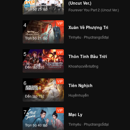
(Uncut Ver.)
Trọn bộ 25 tập
Fourever You Part 2 (Uncut Ver.)
VIP
4
Xuân Về Phượng Trì
Tìnhyêu · Phụctrangcổđại
Trọn bộ 21 tập
VIP
5
Thôn Tính Bầu Trời
Khoahọcviễntưởng
Đến tập 235
VIP
6
Tiên Nghịch
Huyềnhuyễn
Đến tập 152
VIP
7
Mạc Ly
Tìnhyêu · Phụctrangcổđại
Trọn bộ 40 tập