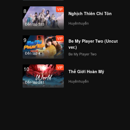
VIP
8
Nghịch Thiên Chí Tôn
Huyềnhuyễn
Đến tập 533
VIP
9
Be My Player Two (Uncut
ver.)
Đến tập 4
Be My Player Two
VIP
10
Thế Giới Hoàn Mỹ
Huyềnhuyễn
Đến tập 281