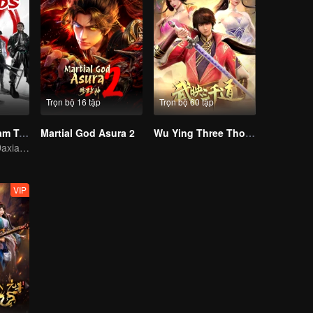
Trọn bộ 16 tập
Trọn bộ 60 tập
Trảm Thần: Phàm Trần Thần Vực
Martial God Asura 2
Wu Ying Three Thousand Paths
Trong lãnh thổ Daxia, các vị thần bị cấm du hành
VIP