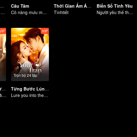
ùa Mưa Khuynh Thành
Câu Tâm
Thời Gian Ấm Áp Bên Em
Biến Số Tình Yêu
Ông trùm xã hội đen phải lòng nữ cảnh sát nằm vùng giả ngây thơ
Cô nàng mưu mô ôm hận báo thù phải lòng chàng thiếu gia bất hảo
Tìnhtiết
Người yêu thế thân, ôm hôn thắm thiết
VIP
VIP
Trọn bộ 24 tập
Chiếm Hữu Khương Tây
Từng Bước Lún Sâu
Tình yêu viên mãn, ngọt ngào trọn vẹn
Lure you into the trap with love as bait