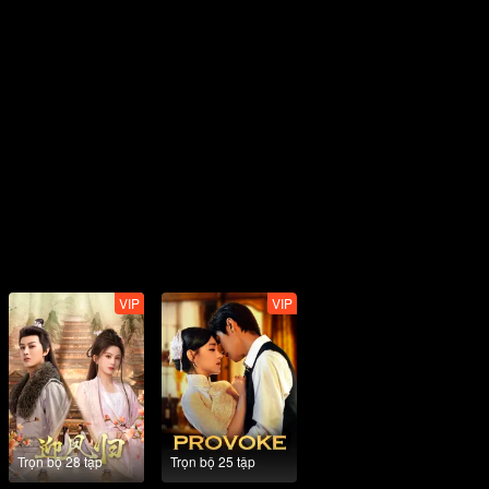
VIP
VIP
Trọn bộ 28 tập
Trọn bộ 25 tập