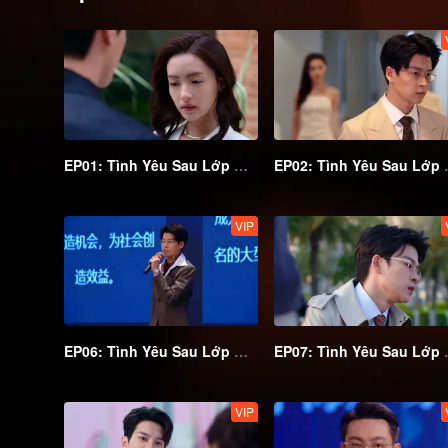
EP01: Tình Yêu Sau Lớp Mặt Nạ
EP02: Tì
VIP
EP06: Tình Yêu Sau Lớp Mặt Nạ
EP07: Tì
VIP