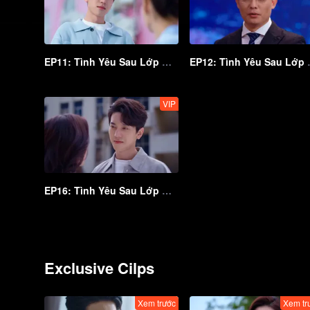
EP11: Tình Yêu Sau Lớp Mặt Nạ
EP12: Tì
VIP
EP16: Tình Yêu Sau Lớp Mặt Nạ
Exclusive Cilps
Xem trước
Xem tr