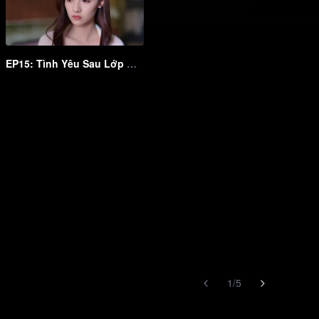
EP15: Tình Yêu Sau Lớp Mặt Nạ
1
/
5