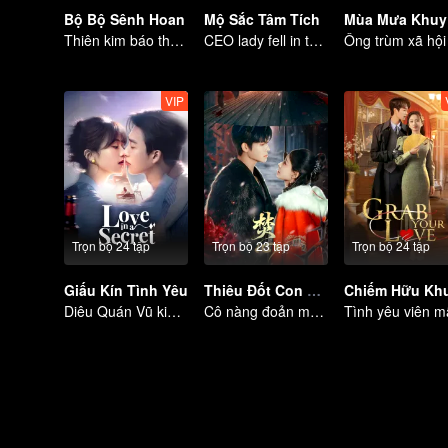
Bộ Bộ Sênh Hoan
Mộ Sắc Tâm Tích
M
Thiên kim báo thù, dùng hôn nhân làm mồi nhử, gả vào hào môn
CEO lady fell in to love contract
VIP
Trọn bộ 24 tập
Trọn bộ 23 tập
Trọn bộ 24 tập
Giấu Kín Tình Yêu
Thiêu Đốt Con Tim (Bản Tiếng Thái)
Diêu Quán Vũ kiếm tìm tình yêu giữa những giằng xé của định mệnh
Cô nàng đoản mệnh đeo bám ma cà rồng bất tử