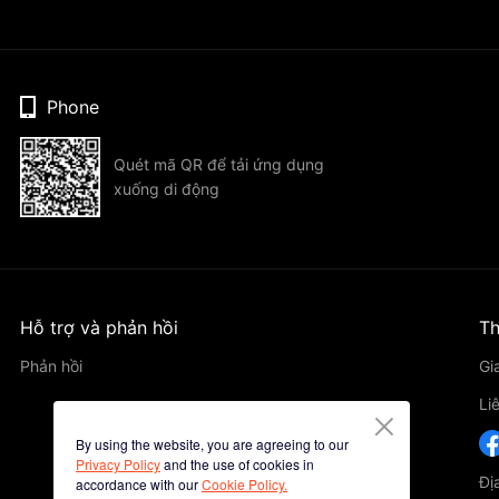
Phone
Quét mã QR để tải ứng dụng
xuống di động
Hỗ trợ và phản hồi
Th
Phản hồi
Gi
Li
By using the website, you are agreeing to our
Privacy Policy
and the use of cookies in
Đị
accordance with our
Cookie Policy.