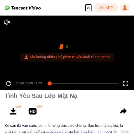
Mở APP
vi
Tận hưởng những bộ phim truyền hình HD mượt mà
00:00:00
/
00:41:23
Tình Yêu Sau Lớp Mặt Nạ
Kẻ săn đã vào cuộc, con mồi từng bước dè chừng. Sau lớp mặt nạ kia, là
chân tình hay dối trá? Là cuộc báo thù rửa hận hay hành trình cứu rỗi tuyệt
More