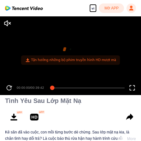
Mở APP
vi
Tận hưởng những bộ phim truyền hình HD mượt mà
00:00:00
/
00:39:42
Tình Yêu Sau Lớp Mặt Nạ
Kẻ săn đã vào cuộc, con mồi từng bước dè chừng. Sau lớp mặt nạ kia, là
chân tình hay dối trá? Là cuộc báo thù rửa hận hay hành trình cứu rỗi tuyệt
More