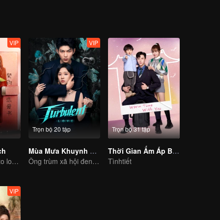
VIP
VIP
Trọn bộ 20 tập
Trọn bộ 31 tập
ch
Mùa Mưa Khuynh Thành
Thời Gian Ấm Áp Bên Em
CEO lady fell in to love contract
Ông trùm xã hội đen phải lòng nữ cảnh sát nằm vùng giả ngây thơ
Tìnhtiết
VIP