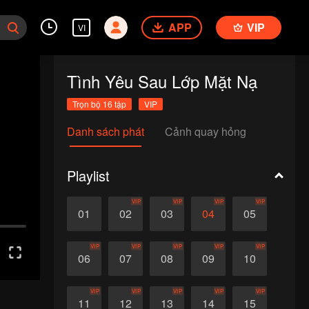
APP
VIP
VI
Tình Yêu Sau Lớp Mặt Nạ
Trọn bộ 16 tập
VIP
Danh sách phát
Cảnh quay hỏng
Playlist
VIP
VIP
VIP
VIP
01
02
03
04
05
VIP
VIP
VIP
VIP
VIP
06
07
08
09
10
VIP
VIP
VIP
VIP
VIP
11
12
13
14
15