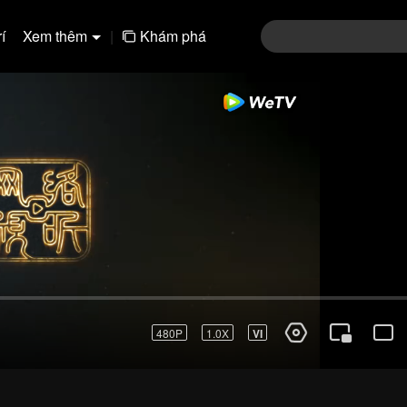
í
Xem thêm
|
Khám phá