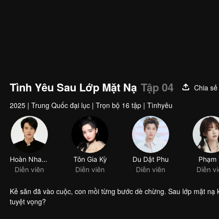
Tình Yêu Sau Lớp Mặt Nạ
Tập 04
Chia sẻ
2025
|
Trung Quốc đại lục
|
Trọn bộ 16 tập
|
Tìnhyêu
Hoàn Nhan Lạc Nhung
Tôn Gia Kỳ
Du Dật Phu
Phạm 
Diễn viên
Diễn viên
Diễn viên
Diễn v
Kẻ săn đã vào cuộc, con mồi từng bước dè chừng. Sau lớp mặt nạ kia
tuyệt vọng?