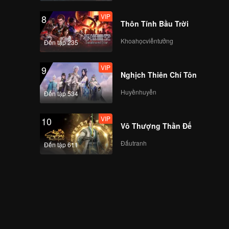
VIP
8
Thôn Tính Bầu Trời
Khoahọcviễntưởng
Đến tập 235
VIP
9
Nghịch Thiên Chí Tôn
Huyềnhuyễn
Đến tập 534
VIP
10
Vô Thượng Thần Đế
Đấutranh
Đến tập 611