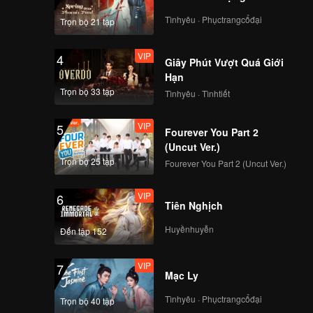
Tìnhyêu · Phụctrangcổđại
Trọn bộ 21 tập
VIP
4
Giây Phút Vượt Quá Giới
Hạn
Trọn bộ 33 tập
Tìnhyêu · Tìnhtiết
VIP
5
Fourever You Part 2
(Uncut Ver.)
Trọn bộ 25 tập
Fourever You Part 2 (Uncut Ver.)
VIP
6
Tiên Nghịch
Huyềnhuyễn
Đến tập 152
VIP
7
Mạc Ly
Tìnhyêu · Phụctrangcổđại
Trọn bộ 40 tập