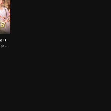
Nghênh Phượng Quy(Ban Tiéng Thái)
Mã Thu Nguyên và Hà Kiện Kỳ tái sinh lội ngược dòng