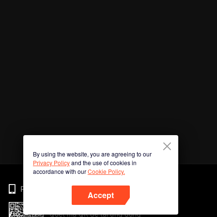
By using the website, you are agreeing to our
Privacy Policy
and the use of cookies in
accordance with our
Cookie Policy.
Phone
Accept
Quét mã QR để tải ứng dụng