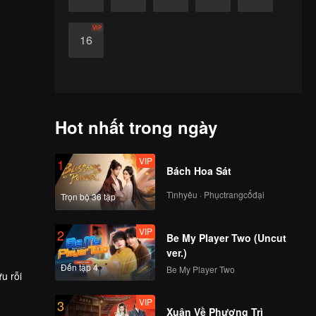
VIP
16
Hot nhất trong ngày
VIP
1
Bách Hoa Sát
Tìnhyêu · Phụctrangcổđại
Trọn bộ 36 tập
VIP
2
Be My Player Two (Uncut
ver.)
Đến tập 4
Be My Player Two
u rỗi
VIP
3
Xuân Về Phượng Trì