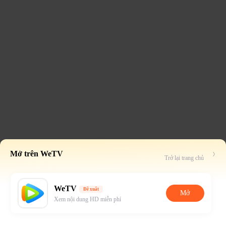
Mở trên WeTV
Trở lại trang chủ
WeTV
Đề xuất
Mở
Xem nội dung HD miễn phí