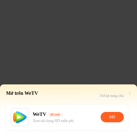
Mở trên WeTV
Trở lại trang chủ
WeTV
Đề xuất
Mở
Xem nội dung HD miễn phí